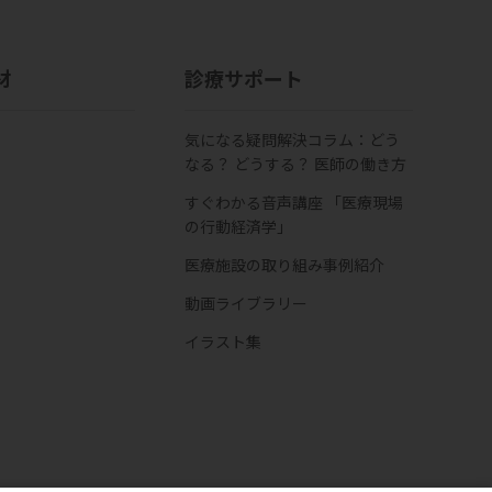
材
診療サポート
気になる疑問解決コラム：どう
なる？ どうする？ 医師の働き方
すぐわかる音声講座 「医療現場
の行動経済学」
医療施設の取り組み事例紹介
動画ライブラリー
イラスト集