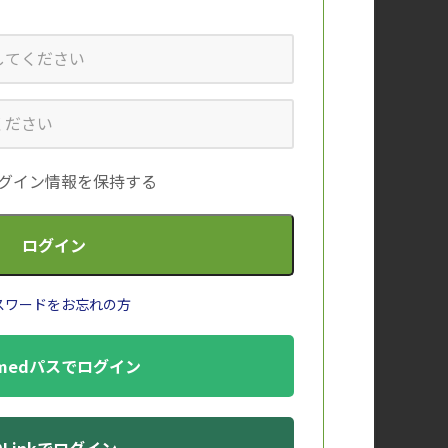
グイン情報を保持する
の治療に十分な知識・経験をもつ医師のもとで、
がある。また、本剤との因果関係は明らかではな
剤の有効性及び危険性を患者に十分説明し、患者
スワードをお忘れの方
し、本剤投与後に感染の徴候又は症状があらわれ
medパスでログイン