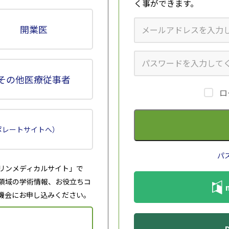
く事ができます。
開業医
その他医療従事者
ロ
に対応できる医療施設において、本剤についての十分な知識と適応疾患
と判断される患者のみに使用すること。
ポレートサイトへ）
があり、また結核の既往歴を有する患者では結核を活動化させる可能性
治療開始に先立ち、本剤が疾病を完治させる薬剤でないことも含め、本
パ
8.1-8.3、9.1.1、9.1.2、15.1.3 参照］
リンメディカルサイト」で
領域の学術情報、お役立ちコ
染症が報告されているため、十分な観察を行うなど感染症の発症に注意
指導すること。［8.1、11.1.1 参照］
機会にお申し込みください。
療の適用を十分に勘案すること。［5.1-5.3 参照］