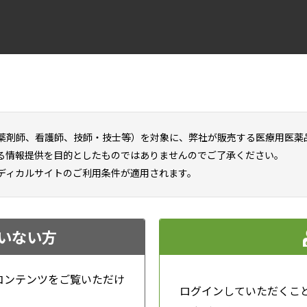
{{3+1-n}}ヵ月
処方の場合
2年目
担金額（目安）は
の最終的
--
--
円
薬剤師、看護師、技師・技士等）を対象に、弊社が販売する医療用医薬
る情報提供を目的としたものではありませんのでご了承ください。
内訳をみる
ディカルサイトのご利用条件が適用されます。
般（年収156万～約370万円）の場合、外来（個人ごと）の年
いない方
ターではこの付帯条件までは加味しておりませんので、該当す
コンテンツをご覧いただけ
ログインしていただくこ