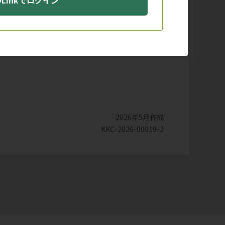
DLinkでログイン
日本標準商品分類番号
873999
2026年5月作成
KKC-2026-00019-2