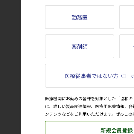
勤務医
薬剤師
1. 警告
1.1
本剤は結核等の感染症を含む緊急時に十分
本剤による治療の有益性が危険性を上回る
医療従事者ではない方
（コー
本剤は感染症のリスクを増大させる可能性
いが、悪性腫瘍の発現が報告されている。
が理解したことを確認した上で治療を開始すること。［
医療機関にお勤めの皆様を対象とした「協和キ
1.2
重篤な感染症
は、詳しい製品関連情報、医療用麻薬情報、各
ウイルス、細菌及び真菌等による重篤な感
た場合には、直ちに担当医に連絡するよう患者を
ンテンツなどをご利用いただけます。ぜひこの
1.3
本剤の治療を開始する前に、適応疾患の既存治
新規会員登録