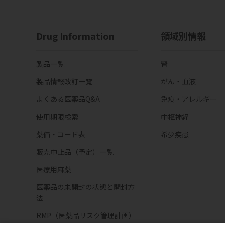
Drug Information
領域別情報
製品一覧
腎
製品情報改訂一覧
がん・血液
よくある医薬品Q&A
免疫・アレルギー
使用期限検索
中枢神経
薬価・コード表
希少疾患
販売中止品（予定）一覧
医療用麻薬
医薬品の未開封の状態と開封方
法
RMP（医薬品リスク管理計画）