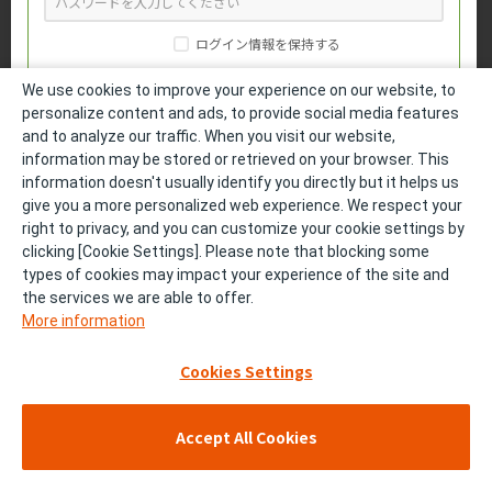
ログイン情報を保持する
We use cookies to improve your experience on our website, to
personalize content and ads, to provide social media features
and to analyze our traffic. When you visit our website,
パスワードをお忘れの方
information may be stored or retrieved on your browser. This
information doesn't usually identify you directly but it helps us
medパスでログイン
give you a more personalized web experience. We respect your
right to privacy, and you can customize your cookie settings by
clicking [Cookie Settings]. Please note that blocking some
DLinkでログイン
types of cookies may impact your experience of the site and
the services we are able to offer.
More information
会員登録をしていない方
Cookies Settings
医療関係者の方は、製品基本情報と一部コンテンツをご覧いただけ
ます。
Accept All Cookies
勤務医
開業医