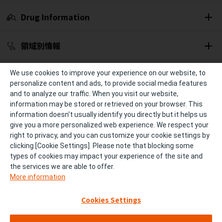
Drug Information
領域別情報
セミナー開催予定
We use cookies to improve your experience on our website, to
personalize content and ads, to provide social media features
and to analyze our traffic. When you visit our website,
冊子・資材
information may be stored or retrieved on your browser. This
information doesn't usually identify you directly but it helps us
give you a more personalized web experience. We respect your
診療サポート
right to privacy, and you can customize your cookie settings by
clicking [Cookie Settings]. Please note that blocking some
types of cookies may impact your experience of the site and
個人情報の取り扱い
ご利用条件およびご利用環境
the services we are able to offer.
More information
サイトマップ
FAQ
Cookies Settings
お問い合わせ