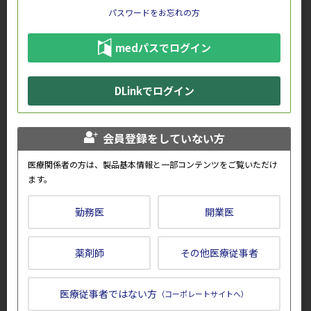
パスワードをお忘れの方
medパスでログイン
会員専用コンテンツの一部をご紹
オルケディア錠 ～作用機序と薬
介します。
物動態～
DLinkでログイン
会員登録をしていない方
医療関係者の方は、製品基本情報と一部コンテンツをご覧いただけ
動画「60秒で整理 ルミセフの基
医療法人慈修会 上田腎臓クリニッ
ます。
本情報（作用機序・用法及び用
ク | 透析施設最前線
量）」
勤務医
開業医
薬剤師
その他医療従事者
医療従事者ではない方
（コーポレートサイトへ）
日本の貧血を伴う血液疾患におけ
症例1_再生不良性貧血と免疫性血