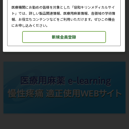
る鉄過剰症のリスク管理
小板減少症の鑑別診断クイズ
医療機関にお勤めの皆様を対象とした「協和キリンメディカルサイ
ト」では、詳しい製品関連情報、医療用麻薬情報、各領域の学術情
報、お役立ちコンテンツなどをご利用いただけます。ぜひこの機会
おすすめ情報は、協和キリンのウェブサイトにおける個人情報の取扱い
にお申し込みください。
方針に基づき、お客様が閲覧したページのアクセス情報を取得し、一定の
条件に基づき自動的に表示しています。
新規会員登録
そのため、現在ご覧いただいているページの情報との関連性を示唆する
ものではございません。