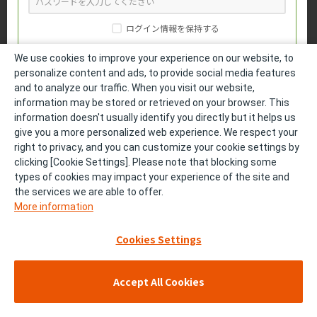
ログイン情報を保持する
We use cookies to improve your experience on our website, to
personalize content and ads, to provide social media features
and to analyze our traffic. When you visit our website,
パスワードをお忘れの方
information may be stored or retrieved on your browser. This
information doesn't usually identify you directly but it helps us
medパスでログイン
give you a more personalized web experience. We respect your
right to privacy, and you can customize your cookie settings by
clicking [Cookie Settings]. Please note that blocking some
DLinkでログイン
types of cookies may impact your experience of the site and
the services we are able to offer.
More information
会員登録をしていない方
Cookies Settings
医療関係者の方は、製品基本情報と一部コンテンツをご覧いただけ
ます。
Accept All Cookies
勤務医
開業医