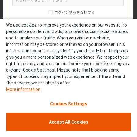
ログイン情報を保持する
We use cookies to improve your experience on our website, to
personalize content and ads, to provide social media features
and to analyze our traffic. When you visit our website,
パスワードをお忘れの方
information may be stored or retrieved on your browser. This
information doesn't usually identify you directly but it helps us
medパスでログイン
give you a more personalized web experience. We respect your
right to privacy, and you can customize your cookie settings by
clicking [Cookie Settings]. Please note that blocking some
DLinkでログイン
types of cookies may impact your experience of the site and
the services we are able to offer.
More information
会員登録をしていない方
Cookies Settings
医療関係者の方は、製品基本情報と一部コンテンツをご覧いただけ
ます。
Accept All Cookies
勤務医
開業医