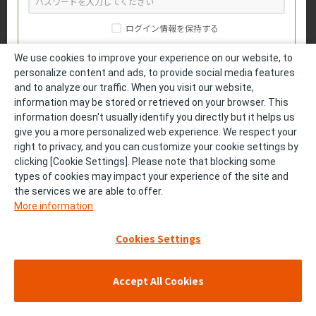
ログイン情報を保持する
We use cookies to improve your experience on our website, to
personalize content and ads, to provide social media features
and to analyze our traffic. When you visit our website,
パスワードをお忘れの方
information may be stored or retrieved on your browser. This
information doesn't usually identify you directly but it helps us
medパスでログイン
give you a more personalized web experience. We respect your
right to privacy, and you can customize your cookie settings by
clicking [Cookie Settings]. Please note that blocking some
DLinkでログイン
types of cookies may impact your experience of the site and
the services we are able to offer.
More information
会員登録をしていない方
Cookies Settings
医療関係者の方は、製品基本情報と一部コンテンツをご覧いただけ
ます。
Accept All Cookies
勤務医
開業医