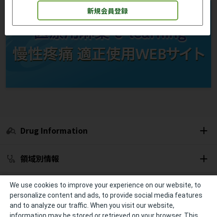
新規会員登録
Drug Information
領域別情報
セミナー開催予定
We use cookies to improve your experience on our website, to
personalize content and ads, to provide social media features
and to analyze our traffic. When you visit our website,
冊子・資材
information may be stored or retrieved on your browser. This