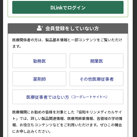
DLinkでログイン
動画「60秒で整理 ルミセフの基
医療法人慈修会 上田腎臓クリニッ
本情報（作用機序・用法及び用
ク | 透析施設最前線
量）」
会員登録をしていない方
医療関係者の方は、製品基本情報と一部コンテンツをご覧いただけ
ます。
勤務医
開業医
日本の貧血を伴う血液疾患におけ
症例1_再生不良性貧血と免疫性血
る鉄過剰症のリスク管理
小板減少症の鑑別診断クイズ
薬剤師
その他医療従事者
おすすめ情報は、協和キリンのウェブサイトにおける個人情報の取扱い
医療従事者ではない方
（コーポレートサイトへ）
方針に基づき、お客様が閲覧したページのアクセス情報を取得し、一定の
条件に基づき自動的に表示しています。
医療機関にお勤めの皆様を対象とした「協和キリンメディカルサイ
そのため、現在ご覧いただいているページの情報との関連性を示唆する
ものではございません。
ト」では、詳しい製品関連情報、医療用麻薬情報、各領域の学術情
報、お役立ちコンテンツなどをご利用いただけます。ぜひこの機会
にお申し込みください。