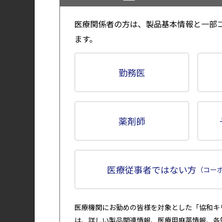
開発の
医療関係者の方は、製品基本情報と一部
クリー
ます。
Drug I
臨床成
勤務医
小児
と
成
成
PDFを開く
験
薬剤師
腫瘍
非
薬物動
医療従事者ではない方
（コー
薬効薬
安全性
医療機関にお勤めの皆様を対象とした「協和キ
有効成
は、詳しい製品関連情報、医療用麻薬情報、各