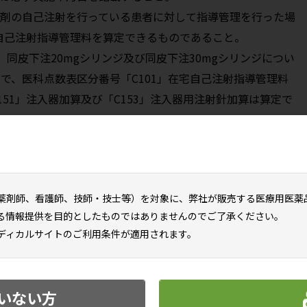
製剤の自己注射を行っている患者に対して指導管理を行った場
宅自己注射指導管理料を算定できるものであること。
、同皮下注20mgシリンジ及び同皮下注30mgシリンジについ
で、医科点数表区分番号「C101」在宅自己注射指導管理料
51」注入器加算及び「C153」注入器用注射針加算は算定で
9.2.1参照］
薬剤師、看護師、技師・技士等）を対象に、弊社が販売する医療用医薬
患者
る情報提供を目的としたものではありませんのでご了承ください。
ディカルサイトのご利用条件が適用されます。
情報概要
いない方