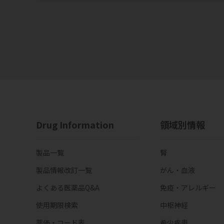
Drug Information
領域別情報
製品一覧
腎
製品情報改訂一覧
がん・血液
よくある医薬品Q&A
免疫・アレルギー
使用期限検索
中枢神経
薬価・コード表
希少疾患