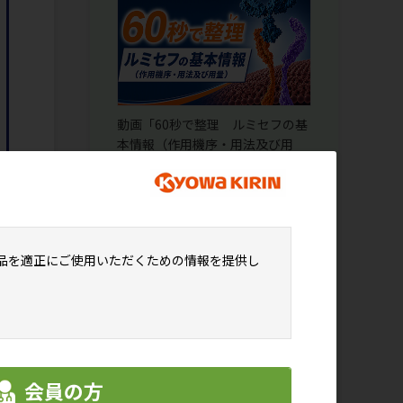
動画「60秒で整理 ルミセフの基
本情報（作用機序・用法及び用
量）」
品を適正にご使用いただくための情報を提供し
医療法人慈修会 上田腎臓クリニッ
ク | 透析施設最前線
会員の方