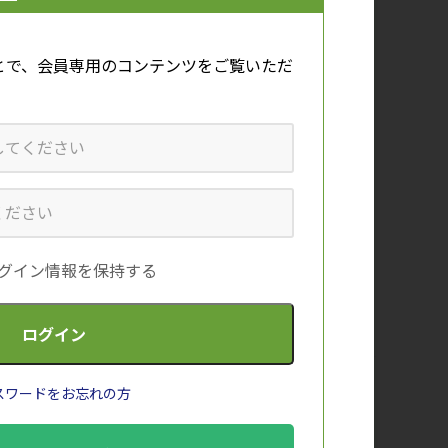
とで、会員専用のコンテンツをご覧いただ
日本の貧血を伴う血液疾患におけ
る鉄過剰症のリスク管理
グイン情報を保持する
症例1_再生不良性貧血と免疫性血
小板減少症の鑑別診断クイズ
おすすめ情報は、協和キリンのウェブサ
スワードをお忘れの方
イトにおける個人情報の取扱い方針に基
づき、お客様が閲覧したページのアクセ
ス情報を取得し、一定の条件に基づき自