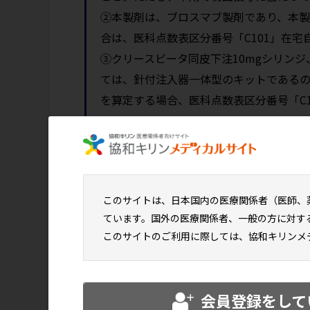
②本製剤は、ブロスマブ製剤であり、本
合は、医科点数表区分番号「C101」在
③クリースビータ同皮下注10mgシリンジ
ては、針付注入器一体型のキットであるの
を算定する場合、医科点数表区分番号「C1
きないものであること。
2. 禁忌（次の患者には投与しないこと）
2.1 重度の腎機能障害患者又は末期腎不全患者［
このサイトは、日本国内の医療関係者（医師、
2.2 本剤の成分に対し過敏症の既往歴のある
ています。国外の医療関係者、一般の方に対す
このサイトのご利用に際しては、協和キリンメ
クリースビータ 電子添文はこちら
総合製品
会員登録をして