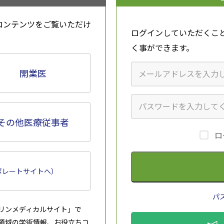
経緯
コンテンツをご覧いただけ
スビータの特性
ログインしていただくこ
nformation
く事ができます。
績
開業医
X染色体連鎖性低リン血症性くる病・骨軟化症（XLH）患者を対象
したランダム化非盲検第Ⅲ相試験
人XLH患者を対象とした第Ⅲ相プラセボ対照二重盲検比較試験
人XLH患者を対象に骨軟化症に対する効果を評価する第Ⅲ相非盲検試
その他医療従事者
性骨軟化症（TIO）又は表皮母斑症候群（ENS）患者を対象とした
ロ
盲検第Ⅱ相試験
態
ポレートサイトへ）
理
薬理試験及び毒性試験
パ
リンメディカルサイト」で
分に関する理化学的知見
領域の学術情報、お役立ちコ