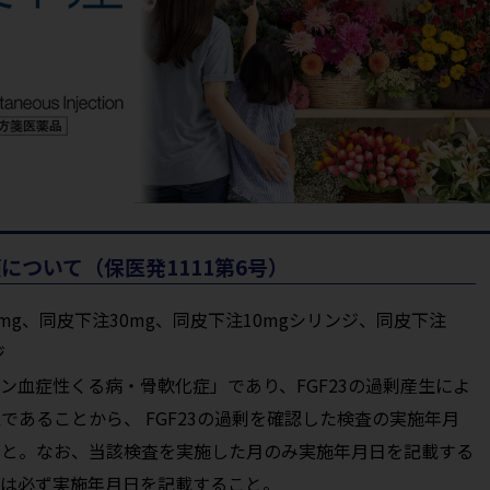
ついて（保医発1111第6号）
mg、同皮下注30mg、同皮下注10mgシリンジ、同皮下注
ジ
リン血症性くる病・骨軟化症」であり、FGF23の過剰産生によ
あることから、 FGF23の過剰を確認した検査の実施年月
こと。なお、当該検査を実施した月のみ実施年月日を記載する
ては必ず実施年月日を記載すること。