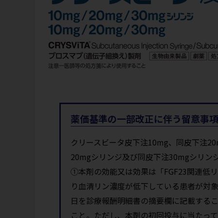
薬価基準の一部改正に伴う留意事項に
クリースビータ皮下注10mg、同皮下注20
20mgシリンジ及び同皮下注30mgシリン
①本剤の効能又は効果は「FGF23関連低
り血清リン濃度が低下している患者が対象で
日を診療報酬明細書の摘要欄に記載する
こと。ただし、本剤の初回投与に当たっ