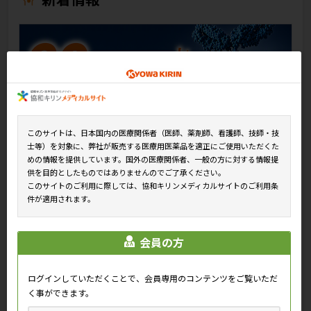
このサイトは、日本国内の医療関係者（医師、薬剤師、看護師、技師・技
動画「60秒で整理 ルミセフの基本情報（作用機序・用法
士等）を対象に、弊社が販売する医療用医薬品を適正にご使用いただくた
及び用量）」
めの情報を提供しています。国外の医療関係者、一般の方に対する情報提
供を目的としたものではありませんのでご了承ください。
このサイトのご利用に際しては、協和キリンメディカルサイトのご利用条
件が適用されます。
会員の方
ログインしていただくことで、会員専用のコンテンツをご覧いただ
く事ができます。
「ルミセフ®の海外第Ⅲ相試験と日本人尋常性乾癬患者を対
象としたESPRIT試験」公開