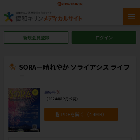
新規会員登録
ログイン
SORA－晴れやか ソライアシス ライフ
－
最終号
（2024年12月公開）
PDFを開く（4.4MB）