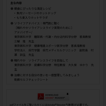
主な内容
朝食にぴったりな満足レシピ
魚肉ソーセージのホットドッグ
もち麦入りホットサラダ
ソライフアドバイス：専門医に聴く
［晴れやかソライアシスライフ実現のために］
アドバイザー/
東京医科大学 糖尿病・代謝・内分泌内科学分野 客員教授
三輪 隆 先生
東京医科大学 健康増進スポーツ医学分野 客員准教授
学校法人 呉竹学園 呉竹メディカルクリニック 副院長 村
瀬 訓生 先生
晴れやか ソライアシスライフを目指して
東京医科大学 皮膚科学分野 特任教授 大久保 ゆかり 先
生
治療に対する自分の思いを一度整理してみましょう
乾癬セルフチェックシート
pdfファイルをご覧いただくにはAdobe® Reader®(無償)が必要です。