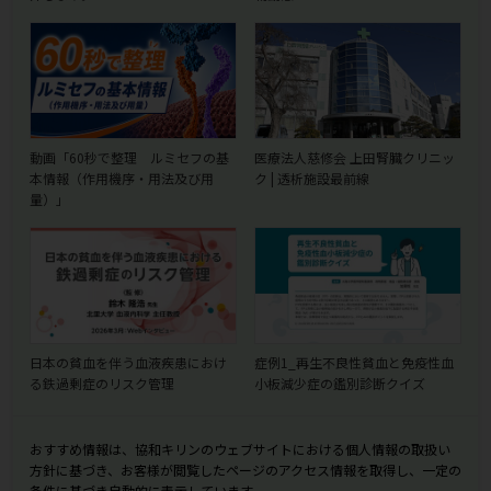
動画「60秒で整理 ルミセフの基
医療法人慈修会 上田腎臓クリニッ
本情報（作用機序・用法及び用
ク | 透析施設最前線
量）」
日本の貧血を伴う血液疾患におけ
症例1_再生不良性貧血と免疫性血
る鉄過剰症のリスク管理
小板減少症の鑑別診断クイズ
おすすめ情報は、協和キリンのウェブサイトにおける個人情報の取扱い
方針に基づき、お客様が閲覧したページのアクセス情報を取得し、一定の
条件に基づき自動的に表示しています。