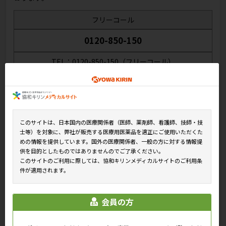
フリーコール
0120-850-150
TEL：0120-850-150（フリーコール）
受付時間 9:00～17:00
（土・日・祝日および弊社休日を除く）
※お電話の内容を正確に承るため、また、対応品質の維持・向
上等のため通話を録音させていただいております。あらかじ
このサイトは、日本国内の医療関係者（医師、薬剤師、看護師、技師・技
めご了承ください。
士等）を対象に、弊社が販売する医療用医薬品を適正にご使用いただくた
※お電話が不慮に切断となった際等に、折り返しご連絡をさせ
めの情報を提供しています。国外の医療関係者、一般の方に対する情報提
ていただくため、電話番号通知をお願いいたします。非通知
供を目的としたものではありませんのでご了承ください。
このサイトのご利用に際しては、協和キリンメディカルサイトのご利用条
設定の場合、ダイヤルの前に「186」をつけておかけくださ
件が適用されます。
い。
お問い合わせ
会員の方