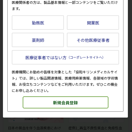
医療関係者の方は、製品基本情報と一部コンテンツをご覧いただけ
ます。
勤務医
開業医
会員専用コンテンツの一部をご紹
オルケディア錠 ～作用機序と薬
介します。
物動態～
薬剤師
その他医療従事者
医療従事者ではない方
（コーポレートサイトへ）
医療機関にお勤めの皆様を対象とした「協和キリンメディカルサイ
動画「60秒で整理 ルミセフの基
医療法人慈修会 上田腎臓クリニッ
ト」では、詳しい製品関連情報、医療用麻薬情報、各領域の学術情
本情報（作用機序・用法及び用
ク | 透析施設最前線
量）」
報、お役立ちコンテンツなどをご利用いただけます。ぜひこの機会
にお申し込みください。
新規会員登録
日本の貧血を伴う血液疾患におけ
症例1_再生不良性貧血と免疫性血