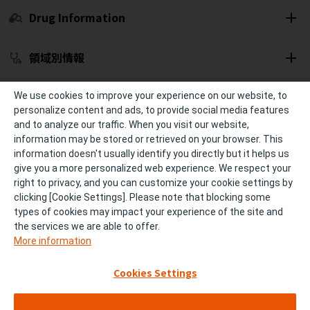
Drug Information
領域別情報
セミナー開催予定
We use cookies to improve your experience on our website, to
personalize content and ads, to provide social media features
and to analyze our traffic. When you visit our website,
冊子・資材
information may be stored or retrieved on your browser. This
information doesn't usually identify you directly but it helps us
give you a more personalized web experience. We respect your
診療サポート
right to privacy, and you can customize your cookie settings by
clicking [Cookie Settings]. Please note that blocking some
types of cookies may impact your experience of the site and
個人情報の取り扱い
ご利用条件およびご利用環境
the services we are able to offer.
More information
サイトマップ
FAQ
Cookies Settings
お問い合わせ