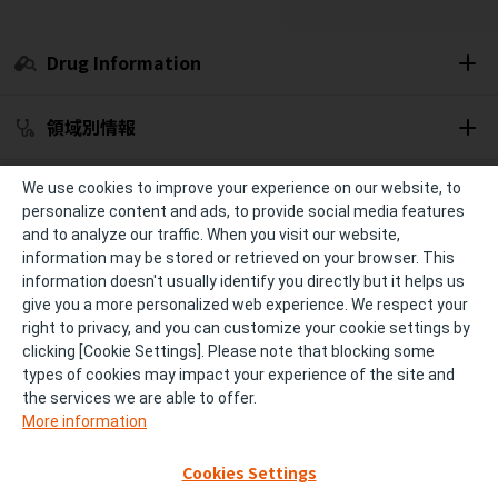
Drug Information
領域別情報
セミナー開催予定
We use cookies to improve your experience on our website, to
personalize content and ads, to provide social media features
and to analyze our traffic. When you visit our website,
冊子・資材
information may be stored or retrieved on your browser. This
information doesn't usually identify you directly but it helps us
give you a more personalized web experience. We respect your
診療サポート
right to privacy, and you can customize your cookie settings by
clicking [Cookie Settings]. Please note that blocking some
types of cookies may impact your experience of the site and
個人情報の取り扱い
ご利用条件およびご利用環境
the services we are able to offer.
More information
サイトマップ
FAQ
Cookies Settings