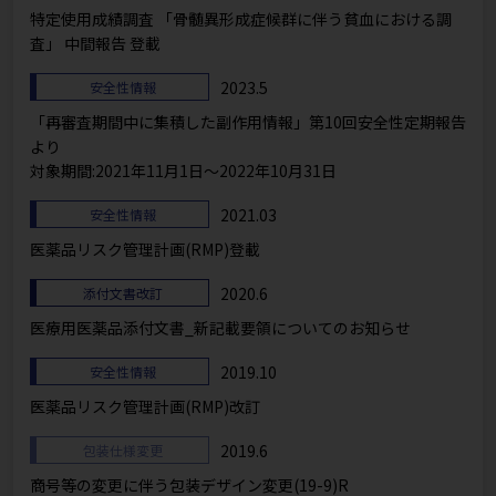
特定使用成績調査 「骨髄異形成症候群に伴う貧⾎における調
査」 中間報告 登載
2023.5
安全性情報
「再審査期間中に集積した副作用情報」第10回安全性定期報告
より
対象期間:2021年11月1日～2022年10月31日
2021.03
安全性情報
医薬品リスク管理計画(RMP)登載
2020.6
添付文書改訂
医療用医薬品添付文書_新記載要領についてのお知らせ
2019.10
安全性情報
医薬品リスク管理計画(RMP)改訂
2019.6
包装仕様変更
商号等の変更に伴う包装デザイン変更(19-9)R