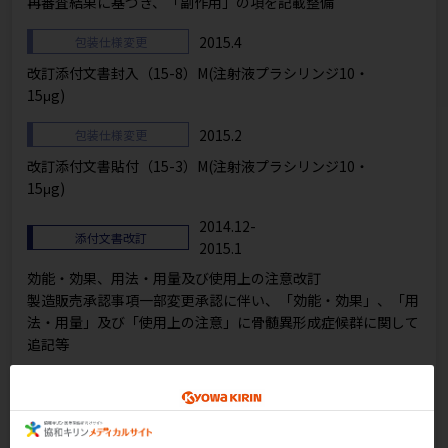
再審査結果に基づき、「副作用」の項を記載整備
2015.4
包装仕様変更
改訂添付文書封入（15-8）M(注射液プラシリンジ10・
15μg)
2015.2
包装仕様変更
改訂添付文書貼付（15-3）M(注射液プラシリンジ10・
15μg)
2014.12-
添付文書改訂
2015.1
効能・効果、用法・用量及び使用上の注意改訂
製造販売承認事項一部変更承認に伴い、「効能・効果」、「用
法・用量」及び「使用上の注意」に骨髄異形成症候群に関して
追記等
2013.9-10
添付文書改訂
用法・用量及び使用上の注意改訂
製造販売承認事項一部変更承認に伴い、「用法・用量」及び