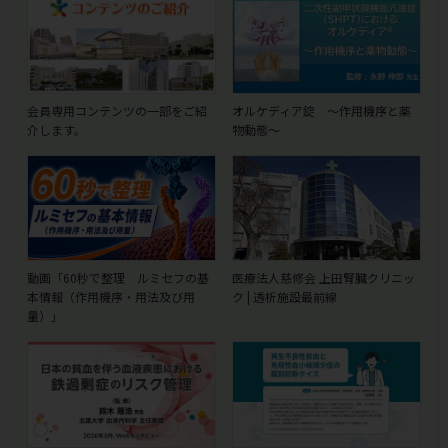
会員専用コンテンツの一部をご紹
オルケディア錠 ～作用機序と薬
介します。
物動態～
動画「60秒で整理 ルミセフの基
医療法人慈修会 上田腎臓クリニッ
本情報（作用機序・用法及び用
ク | 透析施設最前線
量）」