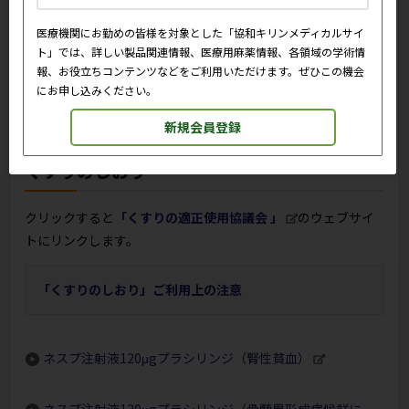
2009.1
包装仕様変更
医療機関にお勤めの皆様を対象とした「協和キリンメディカルサイ
包装デザイン変更（21-2）G(静注用20μg・120μgシリンジ)
ト」では、詳しい製品関連情報、医療用麻薬情報、各領域の学術情
報、お役立ちコンテンツなどをご利用いただけます。ぜひこの機会
2008.11-12
包装仕様変更
にお申し込みください。
包装デザイン変更（20-26）G(静注用10μg･15μg･30μg･
40μg･60μgシリンジ)
新規会員登録
くすりのしおり
クリックすると
「くすりの適正使用協議会 」
のウェブサイ
トにリンクします。
「くすりのしおり」ご利用上の注意
ネスプ注射液120μgプラシリンジ（腎性貧血）