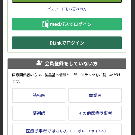
2010.6
添付文書改訂
パスワードをお忘れの方
使用上の注意改訂
「その他の注意」の項にESA製剤使用患者において報告されて
medパスでログイン
いる安全性情報（TREAT試験結果等）を追記
2009.10-11
添付文書改訂
DLinkでログイン
使用上の注意改訂
「重要な基本的注意」の項から伝達性海綿状脳症（TSE）に関
会員登録をしていない方
する記載を削除
医療関係者の方は、製品基本情報と一部コンテンツをご覧いただけ
2009.4-5
添付文書改訂
ます。
使用上の注意改訂
「重要な基本的注意」の項に伝達性海綿状脳症（TSE）に関す
勤務医
開業医
る患者への説明を考慮する旨を追記、「その他の副作用」の項
に「発熱」及び「熱感・ほてり感」を追記
薬剤師
その他医療従事者
2009.3
包装仕様変更
変更点のご案内(静注用プラシリンジ)
医療従事者ではない方
（コーポレートサイトへ）