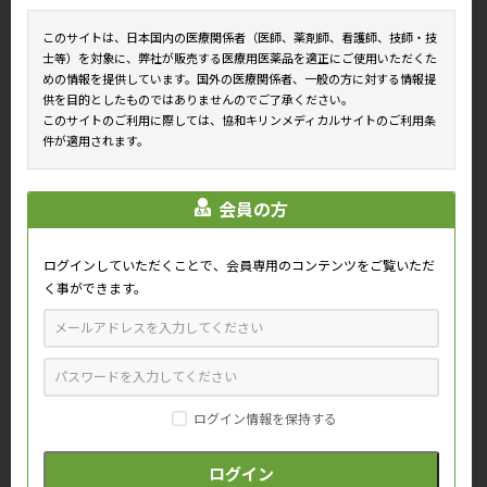
「使用上の注意」の項に小児投与に関して追記等
このサイトは、日本国内の医療関係者（医師、薬剤師、看護師、技師・技
2013.3
その他
士等）を対象に、弊社が販売する医療用医薬品を適正にご使用いただくた
めの情報を提供しています。国外の医療関係者、一般の方に対する情報提
経過措置期間について(注射液プラシリンジ10・15・20・30・
供を目的としたものではありませんのでご了承ください。
40μg/1ml、60・120μg/0.6ml、180μg/0.9ml)
このサイトのご利用に際しては、協和キリンメディカルサイトのご利用条
件が適用されます。
2013.3
その他
販売中止(注射液プラシリンジ10・15・20・30・40μg/1ml、
会員の方
60・120μg/0.6ml、180μg/0.9ml)
2011.7-8
包装仕様変更
ログインしていただくことで、会員専用のコンテンツをご覧いただ
く事ができます。
包装追加(注射液プラシリンジ40μg)
2011.3-4
包装仕様変更
包装変更（11-6）G(注射液プラシリンジ10・15・20・30・
40μg/10シリンジ、30・60・120・180μg/1シリンジ)
ログイン情報を保持する
2010.11
その他
経過措置期間について(静注用プラシリンジ)