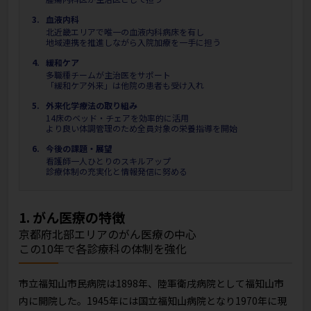
血液内科
北近畿エリアで唯一の血液内科病床を有し
地域連携を推進しながら入院加療を一手に担う
緩和ケア
多職種チームが主治医をサポート
「緩和ケア外来」は他院の患者も受け入れ
外来化学療法の取り組み
14床のベッド・チェアを効率的に活用
より良い体調管理のため全員対象の栄養指導を開始
今後の課題・展望
看護師一人ひとりのスキルアップ
診療体制の充実化と情報発信に努める
1. がん医療の特徴
京都府北部エリアのがん医療の中心
この10年で各診療科の体制を強化
市立福知山市民病院は1898年、陸軍衛戌病院として福知山市
内に開院した。1945年には国立福知山病院となり1970年に現