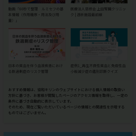
動画「60秒で整理 ルミセフの基
医療法人慈修会 上田腎臓クリニッ
本情報（作用機序・用法及び用
ク | 透析施設最前線
量）」
日本の貧血を伴う血液疾患におけ
症例1_再生不良性貧血と免疫性血
る鉄過剰症のリスク管理
小板減少症の鑑別診断クイズ
おすすめ情報は、協和キリンのウェブサイトにおける個人情報の取扱い
方針に基づき、お客様が閲覧したページのアクセス情報を取得し、一定の
条件に基づき自動的に表示しています。
そのため、現在ご覧いただいているページの情報との関連性を示唆する
ものではございません。