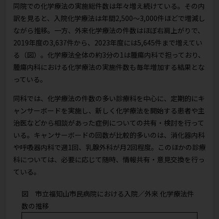
同院での化学療法の実施総件数は年々増え続けている。その内
訳を見ると、入院化学療法は年間2,500〜3,000件ほどで増減し
ながら推移。一方、外来化学療法の件数はほぼ右肩上がりで、
2019年度の3,637件から、2023年度には5,645件まで増えてい
る（図）。化学療法全体の約3分の1は腫瘍内科で担っており、
腫瘍内科における化学療法の実施件数も毎年増加する結果とな
っている。
同科では、化学療法の件数の多い診療科を中心に、定期的にキ
ャンサーボードを実施し、新しく化学療法を開始する患者や主
治医などから相談があった症例についての共有・検討を行って
いる。キャンサーボードの回数が比較的多いのは、消化器内科
や呼吸器内科で週1回、乳腺外科が月2回程度。このほかの診療
科については、必要に応じて随時、情報共有・意見交換を行っ
ている。
図 市立福知山市民病院における入院／外来 化学療法件
数の推移