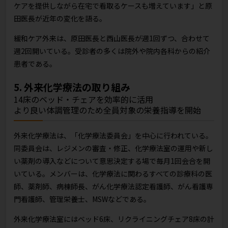
ケアを提供しながら在宅で看取るケースも増えています」と原
田医長が近年の変化を語る。
緩和ケア外来は、原田医長と西山医長が週1回ずつ、合わせて
週2回開いている。受診者の多くは院外や院内各科からの紹介
患者である。
5. 外来化学療法の取り組み
14床のベッド・チェアを効率的に活用
より良い体調管理のため全員対象の栄養指導を開始
外来化学療法は、「化学療法委員会」を中心に行われている。
同委員会は、レジメンの審査・修正、化学療法室の運用や新し
い薬剤の導入などについて意思決定する場で毎月1回会合を開
いている。メンバーは、化学療法に関わるすべての診療科の医
師、薬剤師、病棟師長、がん化学療法認定看護師、がん看護専
門看護師、管理栄養士、MSWなどである。
外来化学療法室にはベッド6床、リクライニングチェア8床の計