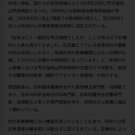
在地に移転。国からの経営移譲により1993年10月に市立福知
山市民病院となった。1996年には放射線治療専用施設が完
成。2006年6月に地上7階建ての新病院が竣工し、翌2006年1
月には地域がん診療連携拠点病院に指定されている。
「従来はごく一般的な市立病院でしたが、ここ10年ほどで診療
科も人員も増えてきました。北近畿エリアには血液内科や腫瘍
内科は当院にしかなく、地域の他の医療機関に少ない診療科も
擁しておりがん診療の中核病院となっています」と、地域のが
ん医療における市立福知山市民病院の位置付けや役割を、原田
大司腫瘍内科医長（緩和ケアセンター長兼務）が紹介する。
原田医長は、日本臨床腫瘍学会がん薬物療法専門医・指導医で
あり、日本内科学会総合内科専門医、日本肉腫学会肉腫専門
医・指導医など多くの専門資格を持ち、同院のがん医療に幅広
く関わっている。
他の医療機関にない機能を担っていることもあり、同院では受
診希望者は基本的には断らずに受け入れている。診療科によっ