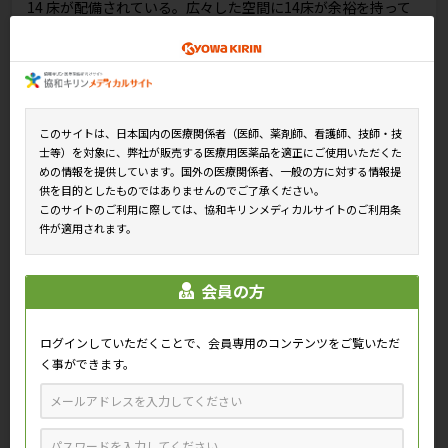
14 床が配備されている。広々した空間に14床が余裕を持って
配置され、どのチェアからも外の景色が眺められるのは大きな
魅力だ。入口近くにはアピアランスコーナーも設けられ、ウイ
ッグの見本や、地域の高齢者グループがボランティアで手づく
りして届けてくれるタオルや毛糸の帽子も並ぶ。ウイッグなど
の案内は患者のニーズを見極めながら看護師が個別に随時行っ
このサイトは、日本国内の医療関係者（医師、薬剤師、看護師、技師・技
士等）を対象に、弊社が販売する医療用医薬品を適正にご使用いただくた
ている。
めの情報を提供しています。国外の医療関係者、一般の方に対する情報提
供を目的としたものではありませんのでご了承ください。
同室の病床は完全予約制で、事前に各科の主治医が予約を入れ
このサイトのご利用に際しては、協和キリンメディカルサイトのご利用条
る仕組みだ。患者は当日、主治医の診察を受け、化学療法の実
件が適用されます。
施が決定したら外来化学療法室に移動して点滴治療を受ける。
がん化学療法看護認定看護師で外来化学療法室専従の西川慶子
会員の方
副看護師長が、同室の看護師の配置や取り組みについて、次の
ように紹介する。
ログインしていただくことで、会員専用のコンテンツをご覧いただ
「外来化学療法室には、外来診療棟所属の看護師が交代制で毎
く事ができます。
日5名、配置されます。このうち1名が全体を把握するリーダー
となり、他の看護師は穿刺やセルフマネジメント支援、患者案
内などを分担して担います。1人の看護師が外来診察室と外来