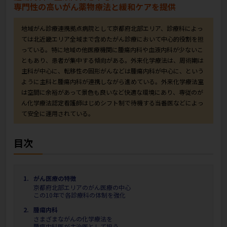
専門性の高いがん薬物療法と緩和ケアを提供
地域がん診療連携拠点病院として京都府北部エリア、診療科によっ
ては北近畿エリア全域まで含めたがん診療において中心的役割を担
っている。特に地域の他医療機関に腫瘍内科や血液内科が少ないこ
ともあり、患者が集中する傾向がある。外来化学療法は、周術期は
主科が中心に、転移性の固形がんなどは腫瘍内科が中心に、という
ように主科と腫瘍内科が連携しながら進めている。外来化学療法室
は空間に余裕があって景色も良いなど快適な環境にあり、専従のが
ん化学療法認定看護師はじめシフト制で待機する当番医などによっ
て安全に運用されている。
目次
がん医療の特徴
京都府北部エリアのがん医療の中心
この10年で各診療科の体制を強化
腫瘍内科
さまざまながんの化学療法を
腫瘍内科医が主治医として担う