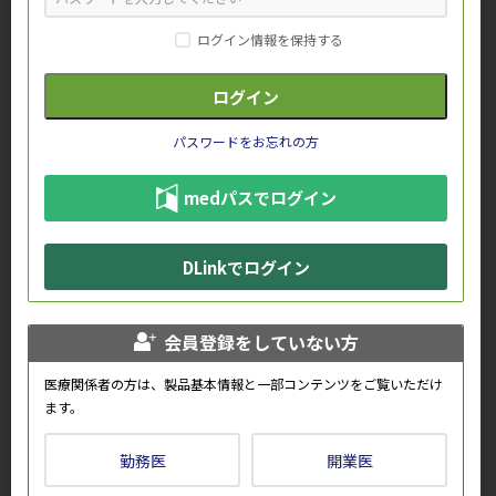
化学療法室両方に勤務し、いろいろなかたちで患者さんに関わ
ることで、一人ひとりの患者さんの治療の全体像を把握できる
ログイン情報を保持する
のは、この仕組みの利点だと思います。専従看護師である私
は、前日に予約状況を確認し、投与中の注意や、症状マネジメ
ント、セルフマネジメント支援などで介入が必要かなどを患者
パスワードをお忘れの方
さんそれぞれについて確認し、必要であればあらかじめ計画を
立て、朝のミーティングで共有し、当日のスタッフとともに適
medパスでログイン
切に実施しています。近年は介助の必要な高齢患者さんなども
増えていますので、点滴中の見守りを強化し、トイレへの移動
に看護師が付き添うなど、安全管理にも細心の注意を払ってい
DLinkでログイン
ます」
薬剤師は、初めて外来化学療法を受ける患者や、内服の抗がん
会員登録をしていない方
剤を併用している患者などを対象に、外来化学療法室で服薬指
医療関係者の方は、製品基本情報と一部コンテンツをご覧いただけ
導を行っている。管理栄養士による栄養指導にも力を入れてお
ます。
り、2024年度からは、外来化学療法を受ける患者全員を対象
に、なるべく早い時期に個別の栄養指導を行うようになった。
勤務医
開業医
「食事に関する困りごとが生じる前に患者さんに知識を身につ