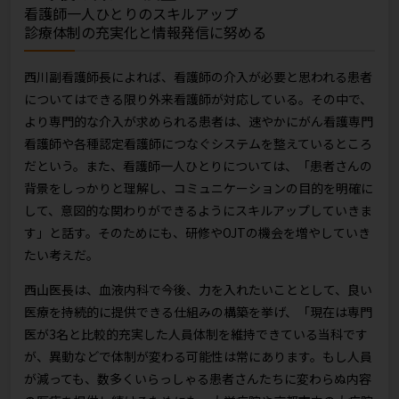
看護師一人ひとりのスキルアップ
診療体制の充実化と情報発信に努める
西川副看護師長によれば、看護師の介入が必要と思われる患者
についてはできる限り外来看護師が対応している。その中で、
より専門的な介入が求められる患者は、速やかにがん看護専門
看護師や各種認定看護師につなぐシステムを整えているところ
だという。また、看護師一人ひとりについては、「患者さんの
背景をしっかりと理解し、コミュニケーションの目的を明確に
して、意図的な関わりができるようにスキルアップしていきま
す」と話す。そのためにも、研修やOJTの機会を増やしていき
たい考えだ。
西山医長は、血液内科で今後、力を入れたいこととして、良い
医療を持続的に提供できる仕組みの構築を挙げ、「現在は専門
医が3名と比較的充実した人員体制を維持できている当科です
が、異動などで体制が変わる可能性は常にあります。もし人員
が減っても、数多くいらっしゃる患者さんたちに変わらぬ内容