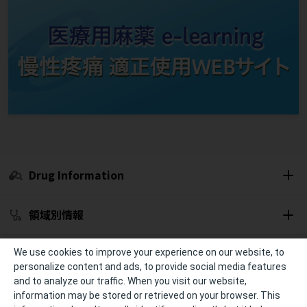
Drug Information
領域別情報
セミナー開催予定
We use cookies to improve your experience on our website, to
personalize content and ads, to provide social media features
and to analyze our traffic. When you visit our website,
冊子・資材
information may be stored or retrieved on your browser. This