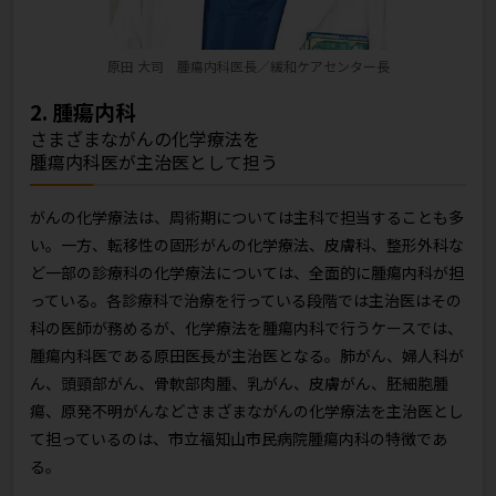
原田 大司 腫瘍内科医長／緩和ケアセンター長
2. 腫瘍内科
さまざまながんの化学療法を
腫瘍内科医が主治医として担う
がんの化学療法は、周術期については主科で担当することも多
い。一方、転移性の固形がんの化学療法、皮膚科、整形外科な
ど一部の診療科の化学療法については、全面的に腫瘍内科が担
っている。各診療科で治療を行っている段階では主治医はその
科の医師が務めるが、化学療法を腫瘍内科で行うケースでは、
腫瘍内科医である原田医長が主治医となる。肺がん、婦人科が
ん、頭頸部がん、骨軟部肉腫、乳がん、皮膚がん、胚細胞腫
瘍、原発不明がんなどさまざまながんの化学療法を主治医とし
て担っているのは、市立福知山市民病院腫瘍内科の特徴であ
る。