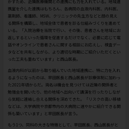
かすため、近隣医療機関との連携にも力を入れている。地域連
携室を介した連携はもちろん、各病院の血液内科医、内科医、
薬剤師、看護師、MSW、クリニックの先生方などと顔の見え
る関係を構築し、地域全体で患者を診る仕組みづくりを進めて
いる。「入院治療を当院で行い、その後、患者さんを地域にお
返しするといった循環を促進するだけでなく、必要に応じて電
話やオンラインで患者さんに関する相談にお応えし、検査デー
タなどを共有しながら、より適切な時期にご紹介いただくとい
った工夫も重ねています」と西山医長。
血液内科が以前から取り組んでいた地域連携に、特に力を入れ
るようになったのは、早田医長と西山医長が診療体制に加わっ
た2021年頃からだ。両名は機会を見つけては近隣の関係者と
勉強会を開いたり、他の地域へ出向いて講演を行ったりしなが
ら気軽に連絡し合える関係を深めてきた。「リスクの高い移植
などは、大学病院や京都市内の大病院に速やかに紹介できる関
係も築いています」と早田医長が言う。
もう1つ、同科の大きな特徴として、早田医長、西山医長がと