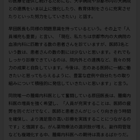
の医療を提供し続けるためにも、大学病院や京都市内の大病院
との連携をいま以上に強化したり、教育体制をさらに充実させ
たりといった努力をしていきたい」と話す。
早田医長も同様の問題意識を持っているという。その上で「人
員補充も重要」と言い、「現在、私たちは京都市内の大病院の
血液内科に匹敵する数の患者さんを診ていますが、医師3名と
いう数は、患者さんの数の割には少ないと思います。それでも
しっかり診療できているのは、院内外との連携など、我々の努
力の成果と自負しています。今後は、志のある医師に一緒に働
きたいと思ってもらえるように、豊富な症例や自分たちの取り
組みについて積極的に発信していきたいと思います」と言う。
同院唯一の腫瘍内科医として奮闘している原田医長は、腫瘍内
科医の増員を強く希望し、「人員が充実することは、医師の疲
弊を防ぐだけでなく、医師と患者さんがじっくり向き合う時間
を確保し、より満足度の高い診療を実践することにつながるの
です」と強調する。がん薬物療法の選択肢が増え、副作用管理
なども複雑化する中、腫瘍内科医への期待は高まるばかりだ。