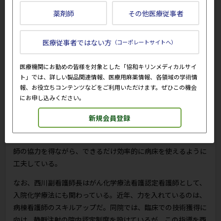
けていただくことで患者が食欲低下や味覚障害の対処ができ、
薬剤師
その他医療従事者
食事に関するニーズが満たせることを目指しています」と西川
副看護師長が言う。
医療従事者ではない方
（コーポレートサイトへ）
外来化学療法の導入となる患者は1月あたり平均20名。全員対
象の栄養指導を開始して約半年になるが、西川副看護師長らは
医療機関にお勤めの皆様を対象とした「協和キリンメディカルサイ
成果に期待を寄せながら、患者へのアンケート調査なども進め
ト」では、詳しい製品関連情報、医療用麻薬情報、各領域の学術情
ている。
報、お役立ちコンテンツなどをご利用いただけます。ぜひこの機会
にお申し込みください。
外来化学療法の件数は前述した通り、2023年度実績で5,645
件。14床の病床に対し1日平均24.4件と、1日2回転近く行って
新規会員登録
いる計算だ。そのため所要時間の長い治療については朝一番か
ら、短い治療については午後の時間帯というように、各科の医
師の協力を得ながら、できるだけ効率的に病床を使えるように
工夫している。
なお、西川副看護師長はがん化学療法看護認定看護師として、
入院化学療法にも関わっている。近年、力を入れているのは、
病棟看護師のスキルアップだ。同院では、臨床での技術獲得に
向け、静脈注射の院内認定制度を設けているが、この指導を西