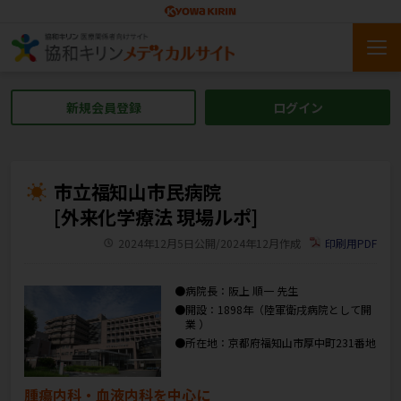
新規会員登録
ログイン
市立福知山市民病院
[外来化学療法 現場ルポ]
2024年12月5日公開/2024年12月作成
印刷用PDF
●病院長：阪上 順一 先生
●開設：1898年（陸軍衛戌病院として開
業 ）
●所在地：京都府福知山市厚中町231番地
腫瘍内科・血液内科を中心に