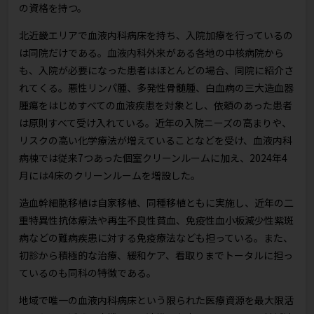
の資格を持つ。
北近畿エリアで血液内科病床を持ち、入院加療を行っているの
は同院だけである。血液内科外来がある各地の中核病院から
も、入院が必要になった患者はほとんどの場合、同院に紹介さ
れてくる。悪性リンパ腫、多発性骨髄腫、白血病の三大造血器
腫瘍をはじめすべての血液疾患を対象とし、依頼のあった患者
は原則すべて受け入れている。近年の入院ニーズの高まりや、
リスクの高い化学療法が増えていることなどを受け、血液内科
病棟では従来7つあった個室クリーンルームに加え、2024年4
月には4床のクリーンルームを増設した。
造血幹細胞移植は自家移植、同種移植ともに実施し、近年の二
重特異性抗体療法や再生不良性貧血、免疫性血小板減少性紫斑
病などの難病疾患に対する免疫療法なども担っている。また、
初診から積極的な治療、緩和ケア、看取りまでトータルに担っ
ているのも同科の特徴である。
地域で唯一の血液内科病床という限られた医療資源を最大限活