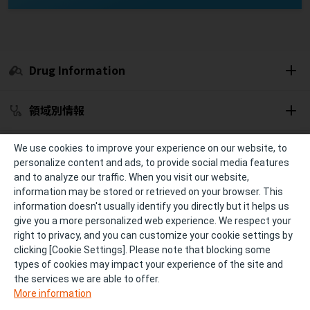
Drug Information
領域別情報
セミナー開催予定
We use cookies to improve your experience on our website, to
personalize content and ads, to provide social media features
and to analyze our traffic. When you visit our website,
冊子・資材
information may be stored or retrieved on your browser. This
information doesn't usually identify you directly but it helps us
give you a more personalized web experience. We respect your
診療サポート
right to privacy, and you can customize your cookie settings by
clicking [Cookie Settings]. Please note that blocking some
types of cookies may impact your experience of the site and
個人情報の取り扱い
ご利用条件およびご利用環境
the services we are able to offer.
More information
サイトマップ
FAQ