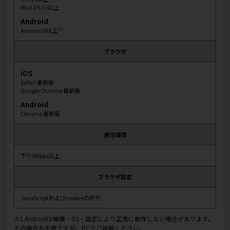
iPad OS 15以上
Android
Android 8以上
※1
ブラウザ
iOS
Safari 最新版
Google Chrome 最新版
Android
Chrome 最新版
通信環境
下り5Mbps以上
ブラウザ設定
JavaScriptおよびcookieの許可
※1 Androidは機種・OS・設定により正常に動作しない場合があります。
その場合お手数ですが、PCでご視聴ください。