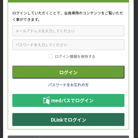
東京都立多摩北部医療センター 小児科
長谷川 行洋 先生
ログインしていただくことで、会員専用のコンテンツをご覧いただ
く事ができます。
●講演1
くる病の診療を考える
●演者
国立成育医療研究センター
内分泌・代謝科 診療部長
ログイン情報を保持する
鹿島田 健一 先生
●講演2
日常臨床に隠れていた
”骨軟化症“診断までの道のり
パスワードをお忘れの方
●演者
medパスでログイン
順天堂大学大学院医学研究科
代謝内分泌内科学 准教授
後藤 広昌 先生
DLinkでログイン
予約・視聴する