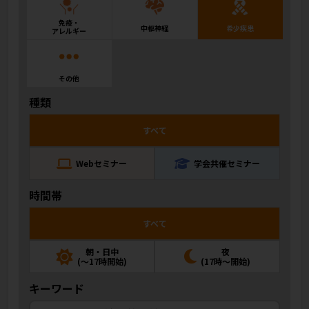
免疫・
中枢神経
希少疾患
アレルギー
その他
種類
すべて
Webセミナー
学会共催セミナー
時間帯
すべて
朝・日中
夜
(～17時開始)
(17時～開始)
キーワード