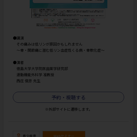
●講演
その痛みは低リンが原因かもしれません
〜骨・関節痛に潜む低リン血症性くる病・骨軟化症〜
●演者
徳島大学大学院医歯薬学研究部
運動機能外科学 准教授
西庄 俊彦 先生
予約・視聴する
※外部サイトに遷移します。
希少疾患
Webセミナー