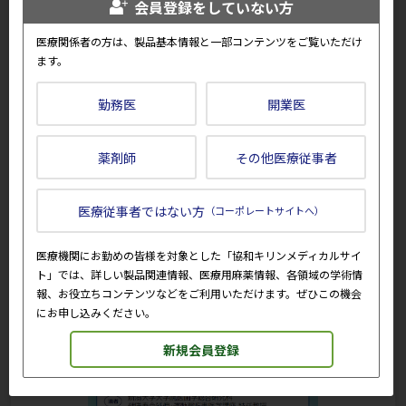
会員登録をしていない方
※外部サイトに遷移します。
医療関係者の方は、製品基本情報と一部コンテンツをご覧いただけ
ます。
希少疾患
Webセミナー
勤務医
開業医
協和キリンWebセミナー
2026年11月18日（水）第1部12:30～13:00　第2部
薬剤師
その他医療従事者
13:15～13:45
医療従事者ではない方
（コーポレートサイトへ）
医療機関にお勤めの皆様を対象とした「協和キリンメディカルサイ
ト」では、詳しい製品関連情報、医療用麻薬情報、各領域の学術情
報、お役立ちコンテンツなどをご利用いただけます。ぜひこの機会
にお申し込みください。
新規会員登録