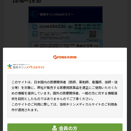
18:40～19:30
このサイトは、日本国内の医療関係者（医師、薬剤師、看護師、技師・技
士等）を対象に、弊社が販売する医療用医薬品を適正にご使用いただくた
めの情報を提供しています。国外の医療関係者、一般の方に対する情報提
供を目的としたものではありませんのでご了承ください。
このサイトのご利用に際しては、協和キリンメディカルサイトのご利用条
件が適用されます。
●座長
東京都立小児総合医療センター 内分泌・代謝科
会員の方