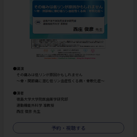
●講演
その痛みは低リンが原因かもしれません
〜骨・関節痛に潜む低リン血症性くる病・骨軟化症〜
●演者
徳島大学大学院医歯薬学研究部
運動機能外科学 准教授
西庄 俊彦 先生
予約・視聴する