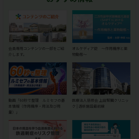
会員専用コンテンツの一部をご紹
オルケディア錠 ～作用機序と薬
介します。
物動態～
動画「60秒で整理 ルミセフの基
医療法人慈修会 上田腎臓クリニッ
本情報（作用機序・用法及び用
ク | 透析施設最前線
量）」