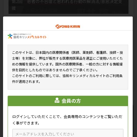
第2回 患者の不合理と思われる行動の解消法/意思決定支
援
このサイトは、日本国内の医療関係者（医師、薬剤師、看護師、技師・技
士等）を対象に、弊社が販売する医療用医薬品を適正にご使用いただくた
めの情報を提供しています。国外の医療関係者、一般の方に対する情報提
供を目的としたものではありませんのでご了承ください。
第3回 ケーススタディ：がんと診断された患者が抗がん剤
このサイトのご利用に際しては、協和キリンメディカルサイトのご利用条
による治療を拒むケース
件が適用されます。
会員の方
ログインしていただくことで、会員専用のコンテンツをご覧いただ
く事ができます。