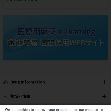
Drug Information
領域別情報
セミナー開催予定
We use cookies to improve your experience on our website, to