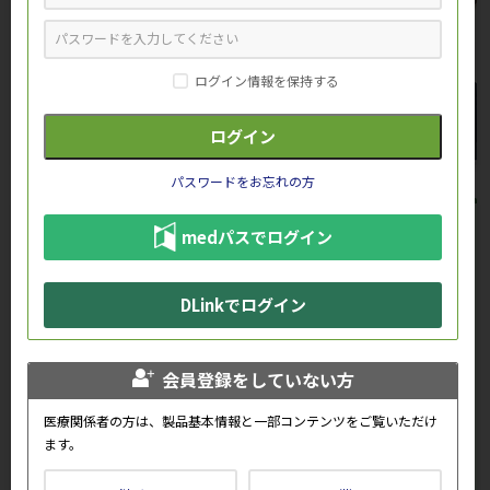
ログイン情報を保持する
パスワードをお忘れの方
おすすめ情報
medパスでログイン
DLinkでログイン
会員登録をしていない方
会員専用コンテンツの一部をご紹
オルケディア錠 ～作用機序と薬
医療関係者の方は、製品基本情報と一部コンテンツをご覧いただけ
介します。
物動態～
ます。