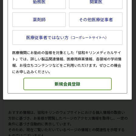
勤務医
開業医
薬剤師
その他医療従事者
動画「60秒で整理 ルミセフの基
医療法人慈修会 上田腎臓クリニッ
医療従事者ではない方
本情報（作用機序・用法及び用
ク | 透析施設最前線
（コーポレートサイトへ）
量）」
医療機関にお勤めの皆様を対象とした「協和キリンメディカルサイ
ト」では、詳しい製品関連情報、医療用麻薬情報、各領域の学術情
報、お役立ちコンテンツなどをご利用いただけます。ぜひこの機会
にお申し込みください。
新規会員登録
日本の貧血を伴う血液疾患におけ
症例1_再生不良性貧血と免疫性血
る鉄過剰症のリスク管理
小板減少症の鑑別診断クイズ
おすすめ情報は、協和キリンのウェブサイトにおける個人情報の取扱い
方針に基づき、お客様が閲覧したページのアクセス情報を取得し、一定の
条件に基づき自動的に表示しています。
そのため、現在ご覧いただいているページの情報との関連性を示唆する
ものではございません。