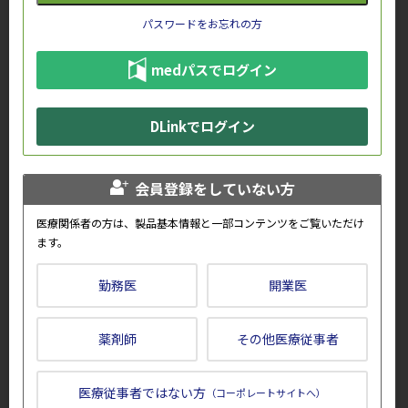
パスワードをお忘れの方
medパスでログイン
DLinkでログイン
MR（タブレット）(2)
Web会議(1)
会員登録をしていない方
医療関係者の方は、製品基本情報と一部コンテンツをご覧いただけ
ます。
勤務医
開業医
薬剤師
その他医療従事者
Web会議(2)
Web会議(3)
医療従事者ではない方
（コーポレートサイトへ）