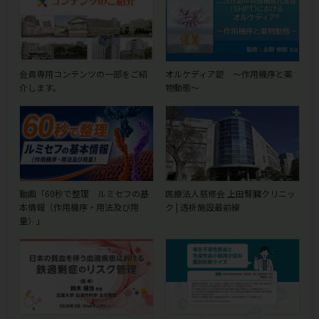
会員専用コンテンツの一部をご紹
オルケディア錠 ～作用機序と薬
介します。
物動態～
動画「60秒で整理 ルミセフの基
医療法人慈修会 上田腎臓クリニッ
本情報（作用機序・用法及び用
ク | 透析施設最前線
量）」