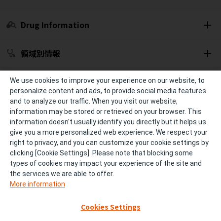
Drug Information
領域別情報
セミナー開催予定
We use cookies to improve your experience on our website, to
personalize content and ads, to provide social media features
and to analyze our traffic. When you visit our website,
冊子・資材
information may be stored or retrieved on your browser. This
information doesn't usually identify you directly but it helps us
give you a more personalized web experience. We respect your
診療サポート
right to privacy, and you can customize your cookie settings by
clicking [Cookie Settings]. Please note that blocking some
types of cookies may impact your experience of the site and
個人情報の取り扱い
ご利用条件およびご利用環境
the services we are able to offer.
More information
サイトマップ
FAQ
Cookies Settings