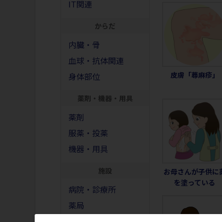
IT関連
からだ
内臓・骨
血球・抗体関連
皮膚「蕁麻疹」
身体部位
薬剤・機器・用具
薬剤
服薬・投薬
機器・用具
施設
お母さんが子供に
を塗っている
病院・診療所
薬局
救急