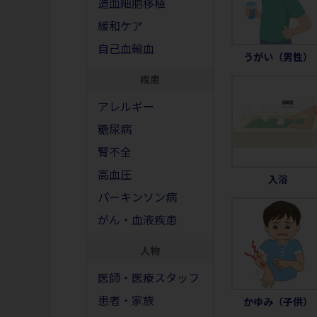
造血細胞移植
緩和ケア
自己血輸血
うがい（男性）
疾患
アレルギー
糖尿病
腎不全
高血圧
入浴
パーキンソン病
がん・血液疾患
人物
医師・医療スタッフ
患者・家族
かゆみ（子供）