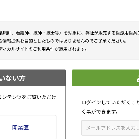
）
くしゃみ（女性）
鼻水（男性）（アニ
鼻水（女性）（ア
薬剤師、看護師、技師・技士等）を対象に、弊社が販売する医療用医薬
（アニメGIF）
メGIF）
メGIF）
る情報提供を目的としたものではありませんのでご了承ください。
ディカルサイトのご利用条件が適用されます。
いない方
ニ
鼻かみ（仕事中）
鼻かみ（男性）（ア
鼻かみ（女性）（
（アニメGIF）
ニメGIF）
ニメGIF）
コンテンツをご覧いただけ
ログインしていただくこ
く事ができます。
開業医