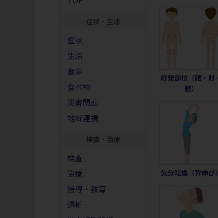
TOP
症状・生活
症状
生活
食事
好発部位（腰・肘
食べ物
膝）
災害関連
地域連携
検査・治療
検査
治療
気分転換（背伸び
指導・教育
透析