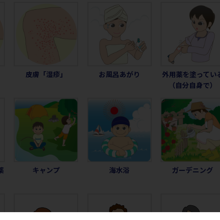
皮膚「湿疹」
お風呂あがり
外用薬を塗ってい
（自分自身で）
薬
キャンプ
海水浴
ガーデニング