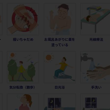
・
掻いちゃだめ
お風呂あがりに薬を
光線療法
塗っている
）
気分転換（散歩）
日光浴
手洗い