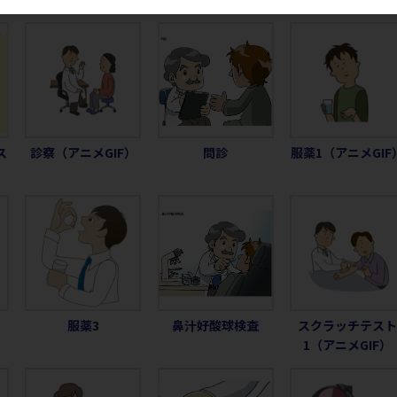
ス
診察（アニメGIF）
問診
服薬1（アニメGIF
）
服薬3
鼻汁好酸球検査
スクラッチテス
1（アニメGIF）