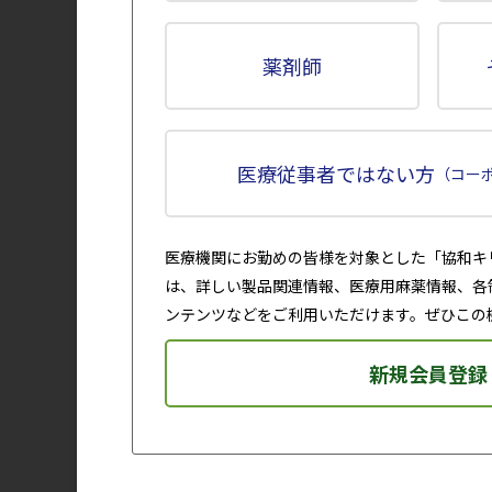
帰宅後（アニメ
GIF）
薬剤師
医療従事者ではない方
（コー
花粉予報1（アニ
医療機関にお勤めの皆様を対象とした「協和キ
GIF）
は、詳しい製品関連情報、医療用麻薬情報、各
ンテンツなどをご利用いただけます。ぜひこの
新規会員登録
うがい（アニメ
GIF）