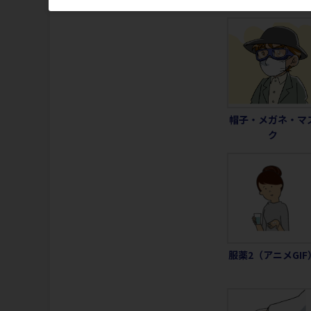
帽子・メガネ・マ
ク
服薬2（アニメGIF