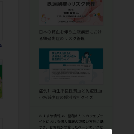
日本の貧血を伴う血液疾患におけ
る鉄過剰症のリスク管理
る
症例1_再生不良性貧血と免疫性血
小板減少症の鑑別診断クイズ
おすすめ情報は、協和キリンのウェブサ
イトにおける個人情報の取扱い方針に基
づき、お客様が閲覧したページのアクセ
ス情報を取得し、一定の条件に基づき自