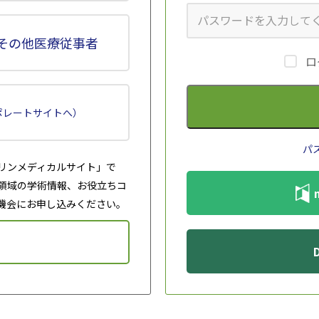
充血（アニメGIF）
目のかゆみ（男性）
目のかゆみ（女性
（アニメGIF）
（アニメGIF）
その他医療従事者
ロ
ポレートサイトへ）
パ
メ
花粉予報2（アニメ
換気（アニメGIF）
洗たく干し（アニ
リンメディカルサイト」で
GIF）
GIF）
領域の学術情報、お役立ちコ
機会にお申し込みください。
鼻洗浄
マスク（男性）（ア
マスク（女性）（
ニメGIF）
ニメGIF）