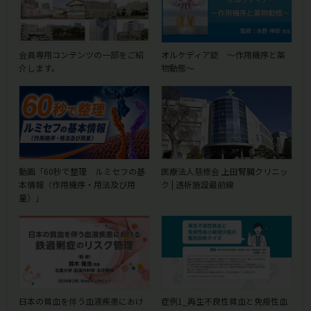
会員専用コンテンツの一部をご紹
オルケディア錠 ～作用機序と薬
介します。
物動態～
動画「60秒で整理 ルミセフの基
医療法人慈修会 上田腎臓クリニッ
本情報（作用機序・用法及び用
ク | 透析施設最前線
量）」
日本の貧血を伴う血液疾患におけ
症例1_再生不良性貧血と免疫性血