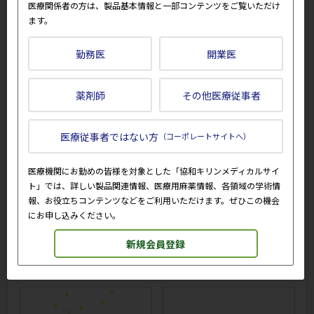
医療関係者の方は、製品基本情報と一部コンテンツをご覧いただけ
ます。
勤務医
開業医
薬剤師
その他医療従事者
EPO
TPO
医療従事者ではない方
（コーポレートサイトへ）
医療機関にお勤めの皆様を対象とした「協和キリンメディカルサイ
ト」では、詳しい製品関連情報、医療用麻薬情報、各領域の学術情
報、お役立ちコンテンツなどをご利用いただけます。ぜひこの機会
にお申し込みください。
新規会員登録
粒子（水色）
粒子（桃色）