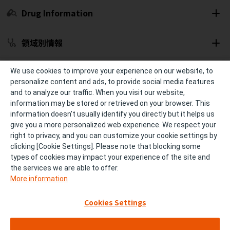
Drug Information
領域別情報
セミナー開催予定
We use cookies to improve your experience on our website, to
personalize content and ads, to provide social media features
and to analyze our traffic. When you visit our website,
冊子・資材
information may be stored or retrieved on your browser. This
information doesn't usually identify you directly but it helps us
give you a more personalized web experience. We respect your
診療サポート
right to privacy, and you can customize your cookie settings by
clicking [Cookie Settings]. Please note that blocking some
types of cookies may impact your experience of the site and
個人情報の取り扱い
ご利用条件およびご利用環境
the services we are able to offer.
More information
サイトマップ
FAQ
Cookies Settings
お問い合わせ