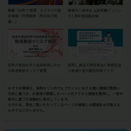
動画「60秒で整理 ルミセフの基
医療法人慈修会 上田腎臓クリニッ
本情報（作用機序・用法及び用
ク | 透析施設最前線
量）」
日本の貧血を伴う血液疾患におけ
症例1_再生不良性貧血と免疫性血
る鉄過剰症のリスク管理
小板減少症の鑑別診断クイズ
おすすめ情報は、協和キリンのウェブサイトにおける個人情報の取扱い
方針に基づき、お客様が閲覧したページのアクセス情報を取得し、一定の
条件に基づき自動的に表示しています。
そのため、現在ご覧いただいているページの情報との関連性を示唆する
ものではございません。