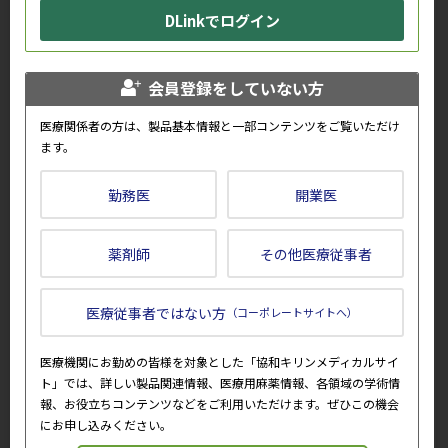
DLinkでログイン
会員登録をしていない方
医療関係者の方は、製品基本情報と一部コンテンツをご覧いただけ
マスク（女性）（アニメGIF）
帽子・メガネ・マスク
ます。
勤務医
開業医
薬剤師
その他医療従事者
医療従事者ではない方
（コーポレートサイトへ）
医療機関にお勤めの皆様を対象とした「協和キリンメディカルサイ
補聴器（アニメGIF）
電話で相談
ト」では、詳しい製品関連情報、医療用麻薬情報、各領域の学術情
報、お役立ちコンテンツなどをご利用いただけます。ぜひこの機会
にお申し込みください。