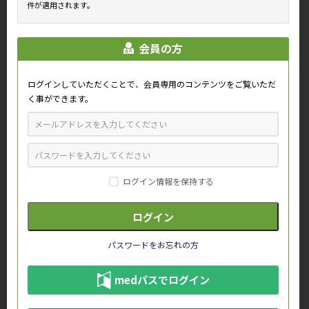
件が適用されます。
会員の方
血圧測定
服薬指導
ログインしていただくことで、会員専用のコンテンツをご覧いただ
く事ができます。
ログイン情報を保持する
うがい（アニメGIF）
マスク（男性）（アニメGIF）
パスワードをお忘れの方
medパスでログイン