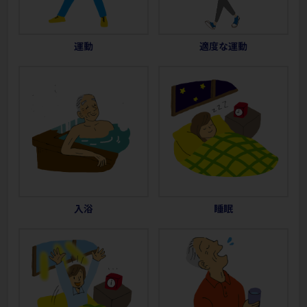
運動
適度な運動
入浴
睡眠