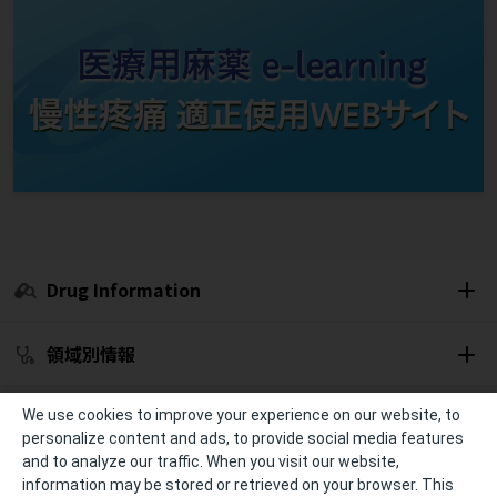
Drug Information
領域別情報
セミナー開催予定
We use cookies to improve your experience on our website, to
personalize content and ads, to provide social media features
and to analyze our traffic. When you visit our website,
冊子・資材
information may be stored or retrieved on your browser. This