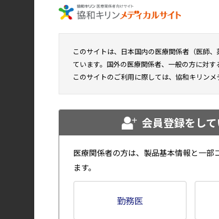
その治するや協をもってす）は、『論語』に
「『恕』とは思いやりの気持ちを表す言葉で
思いやりの心を持って人に接し、『協』の精
たらす最適医療を患者さんに提供する、とい
このサイトは、日本国内の医療関係者（医師、
ています。国外の医療関係者、一般の方に対す
開設当時は血液透析専門の単体のクリニックだ
このサイトのご利用に際しては、協和キリンメ
クリニックは1976年に8床の入院病床を持つ
（現在は95床）。この時、医療法人財団松圓
には病院の名称を東葛クリニック病院に変更。
会員登録をして
法人財団松圓会が誕生した。
松圓会は千葉県北西部の6市からなる東葛地
医療関係者の方は、製品基本情報と一部
宅介護支援に取り組むなど地域包括ケアの推
ます。
職種による専門的な治療・ケアを提供してい
勤務医
東葛クリニック病院（＝本院）は、1999年
り高い評価を維持。最新の2020年3月の認