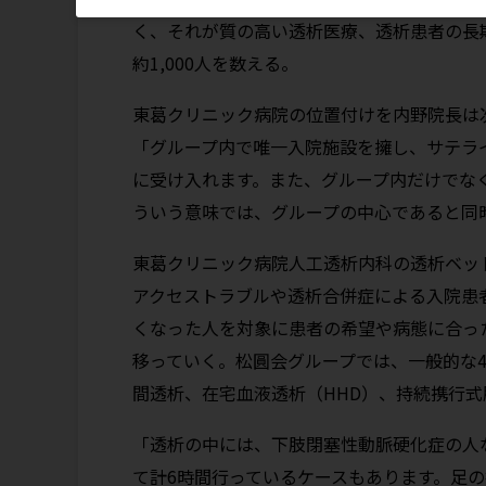
く、それが質の高い透析医療、透析患者の長
約1,000人を数える。
東葛クリニック病院の位置付けを内野院長は
「グループ内で唯一入院施設を擁し、サテラ
に受け入れます。また、グループ内だけでな
ういう意味では、グループの中心であると同
東葛クリニック病院人工透析内科の透析ベッド
アクセストラブルや透析合併症による入院患
くなった人を対象に患者の希望や病態に合っ
移っていく。松圓会グループでは、一般的な4
間透析、在宅血液透析（HHD）、持続携行式
「透析の中には、下肢閉塞性動脈硬化症の人な
て計6時間行っているケースもあります。足