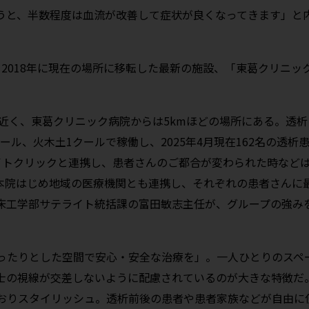
うと、半数程度は血流が改善して症状が良くなってきます」と
2018年に現在の場所に移転した最新の施設、「東葛クリニッ
近く、東葛クリニック病院からは5kmほどの場所にある。透析
ール、火木土1クールで稼働し、2025年4月現在162名の透析
イトクリックと連携し、患者さんのご都合が変わられた時など
本院はじめ地域の医療機関とも連携し、それぞれの患者さんに
床工学部サテライト統括課の富田敏志主任が、グループの強み
ったりとした空間で安心・安全な治療を」。一人ひとりのスペ
士の視線が交差しないように配慮されているのが大きな特徴だ
おりスタイリッシュ。透析前後の患者や患者家族などが自由に