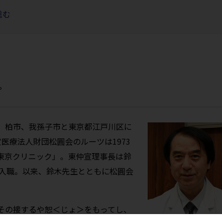
進む
プ
、柏市、我孫子市と東京都江戸川区に
医療法人財団松圓会のルーツは1973
東京クリニック」。東仲宣理事長は鈴
に入職。以来、鈴木先生とともに松圓会
（その接するや恕＜じょ＞をもってし、