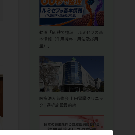
動画「60秒で整理 ルミセフの基
本情報（作用機序・用法及び用
量）」
医療法人慈修会 上田腎臓クリニッ
ク | 透析施設最前線