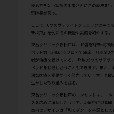
療もできない状態の患者さんにこの療法を行
野院長が言う。
ここで、6つのサテライトクリニックの中でも
新松戸」を例にその機能や設備を紹介する。
東葛クリニック新松戸は、JR常磐線新松戸駅
ベッド数は34床×2フロアで68床。月水金2ク
者が治療を受けている。「他の5つのサテラ
ベッドを融通し合うこともできます。また、
適な医療を提供すべく努力しています」と臨
生かした取り組みを語る。
東葛クリニック新松戸のコンセプトは、「ゆ
スを広めに確保したうえで、治療中に患者同
室内のデザインは「和モダン」を基調として