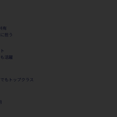
共有
ルに担う
ート
」も活躍
国でもトップクラス
用