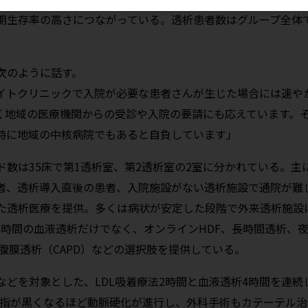
期生存率の高さにつながっている。透析患者数はグループ全体
次のように話す。
イトクリニックで入院が必要な患者さんが生じた場合には速や
く地域の医療機関からの受診や入院の要請にも応えています。
時に地域の中核病院でもあると自負しています」
数は35床で第1透析室、第2透析室の2室に分かれている。主
者、透析導入直後の患者、入院施設がない透析施設で通院が難
た透析医療を提供。多くは病状が安定した段階で外来透析施設
時間の血液透析だけでなく、オンラインHDF、長時間透析、
腹膜透析（CAPD）などの選択肢を提供している。
どを対象とした、LDL吸着療法2時間と血液透析4時間を連続
の指が黒くなるほど動脈硬化が進行し、外科手術もカテーテル治