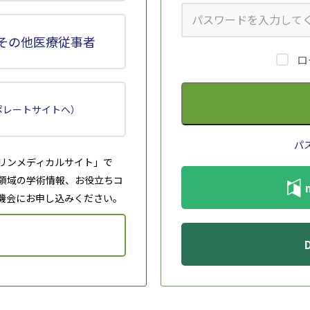
発活動を行っている」「多職種が協働して患者の診療・ケアを
している。
その他医療従事者
ロ
報を共有
ポレートサイトへ）
ータルに担う
パ
リンメディカルサイト」で
東葛クリニック病院と6つのサテライトクリニックが１つの電
領域の学術情報、お役立ちコ
ら、病院での透析導入、病態の評価、日常の医学的管理まで、病
機会にお申し込みください。
る。2023年には東葛クリニック病院に「移植外来」を開設
いては連携先の大学病院で速やかに腎移植を行う連携体制を構
イトクリニックの院長とで行う個別のウエブ会議、７施設合同
や意思統一を図っている。歴史が長い分、熟練したスタッフが