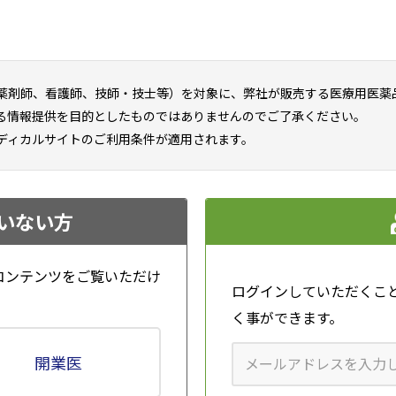
記された言葉だ。
、この理念には、相手の立場に立った
内野 敬 院長
神でチーム医療を推進し、これらがも
う想いが込められています」と内野敬院長が解説する。
薬剤師、看護師、技師・技士等）を対象に、弊社が販売する医療用医薬
る情報提供を目的としたものではありませんのでご了承ください。
ったが、1975年から順次サテライトクリニックを開設。東京
ディカルサイトのご利用条件が適用されます。
有床診療所となり、1979年に76床に増床し本格的な病院に移行
会を設立し、名称を東葛クリニックに変更した。さらに1990年
また、2016年に特定医療法人の承認を受け、現在の特定医療
いない方
域最大の透析グループであると同時に、訪問診療や訪問看護、
コンテンツをご覧いただけ
ログインしていただくこ
進にも努めている。また、院内には各種医療チームを組織し、
く事ができます。
る。
開業医
から病院機能評価認定（日本医療機能評価機構）を受け続けてお
定では、「患者と診療情報を共有し、医療への患者参加を促進し