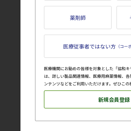
いる」「地域に向けて医療に関する教育・啓
っている」など7つの項目で「S評価」を獲得
薬剤師
2. 透析医療の特徴
電子カルテにより7施設が患者情
医療従事者ではない方
（コー
保存期管理から移植支援までト
医療機関にお勤めの皆様を対象とした「協和キ
松圓会グループの透析医療の最大の特徴は、
は、詳しい製品関連情報、医療用麻薬情報、各
カルテを共有し、CKDの早期発見・治療か
ンテンツなどをご利用いただけます。ぜひこの
とクリニックが一体となって行っている点にあ
し、移植を希望しドナーに恵まれた患者につ
新規会員登録
した。
カルテの共有以外にも、東理事長と各サテラ
ウエブ会議などを定期的に開催し、情報共有