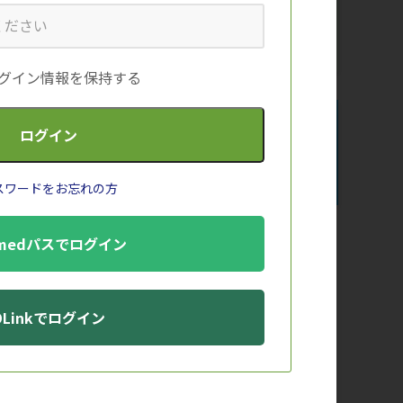
そのため、現在ご覧いただいているペー
ジの情報との関連性を示唆するものでは
行
ございません。
グイン情報を保持する
スワードをお忘れの方
子
medパスでログイン
院
築
DLinkでログイン
の
多