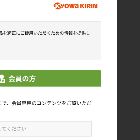
日本の貧血を伴う血液疾患におけ
る鉄過剰症のリスク管理
品を適正にご使用いただくための情報を提供し
会員の方
症例1_再生不良性貧血と免疫性血
小板減少症の鑑別診断クイズ
居
とで、会員専用のコンテンツをご覧いただ
多
おすすめ情報は、協和キリンのウェブサ
イトにおける個人情報の取扱い方針に基
づき、お客様が閲覧したページのアクセ
ス情報を取得し、一定の条件に基づき自
動的に表示しています。
て