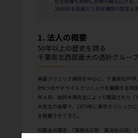
在宅医療も視野に診療の幅を広げる
2040年を見据えた将来構想の策定も
1. 法人の概要
50年以上の歴史を誇る
千葉県北西部最大の透析グルー
東葛クリニック病院を中心に、千葉県松戸市
計6つのサテライトクリニックを展開する特定
年４月、故鈴木満先生によって開設された「
木先生の後輩で、1975年に東京クリニック
を発展させてきた。
松圓会の理念、｢其接也以恕 其治也以協｣