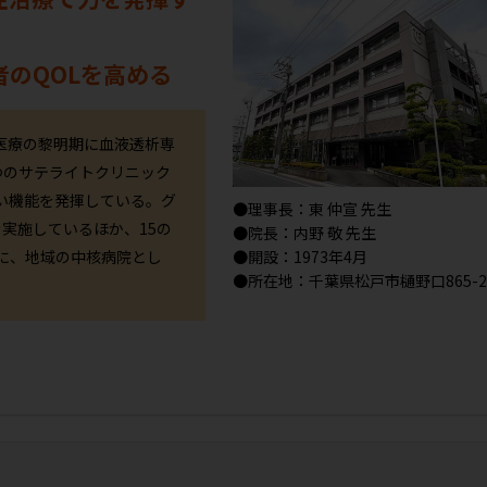
のQOLを高める
析医療の黎明期に血液透析専
つのサテライトクリニック
い機能を発揮している。グ
●理事長：東 仲宣 先生
を実施しているほか、15の
●院長：内野 敬 先生
に、地域の中核病院とし
●開設：1973年4月
●所在地：千葉県松戸市樋野口865-2