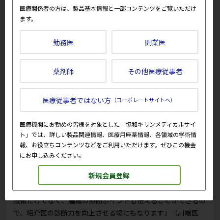
医療関係者の方は、製品基本情報と一部コンテンツをご覧いただけ
てきて、腫瘍グループの新規外来患者数が非常に増えていま
ます。
す」と川端医師は啓発活動の成果を語る。地域から紹介された
患者の中には、肉離れなど問題のないケースも多いが、それで
勤務医
開業医
も受け入れを厭わない。「大学病院には骨軟部腫瘍の専門家に
加え病理診断の専門家もいますから、診断を確定させるのは腫
瘍グループの大事な仕事であると考えています」（川端医
薬剤師
その他医療従事者
師）。
医療従事者ではない方
（コーポレートサイトへ）
診断の結果、悪性腫瘍の場合は大学病院で腫瘍グループがプロ
トコールに従って治療を開始する。一方、脂肪腫といった良性
医療機関にお勤めの皆様を対象とした「協和キリンメディカルサイ
腫瘍の場合は紹介元に患者を返して紹介医に治療を託す。ただ
ト」では、詳しい製品関連情報、医療用麻薬情報、各領域の学術情
し、その場合も教育的観点から治療をサポートすることを惜し
報、お役立ちコンテンツなどをご利用いただけます。ぜひこの機会
まない。「私が出向くこともあれば、腫瘍グループに所属して
にお申し込みください。
いる医師が紹介元の病院に派遣されていれば、その医師がサポ
新規会員登録
ートして脂肪腫を切除できるように取り計らいます。いずれに
せよ、腫瘍を専門にする医師と一緒に治療を行うことで、治療
技術だけでなく、腫瘍の診断ポイントも伝えることができるの
で、紹介医の診断力を向上させる場にもなります」（川端医