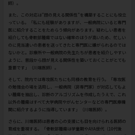
師）。
また、この対応は"顔の見える関係性"を構築することにも役立
っている。「私にも経験がありますが、一般病院にいると専門
医に紹介することをためらう傾向があります。疑わしい患者を
紹介しても骨軟部腫瘍ではない確率のほうが高いため、忙しい
のに見当違いの患者を送ってきたと専門医に嫌がられるのでは
ないかと。診療所や一般病院の先生たちが患者を紹介しやすい
ように、普段から顔が見える関係性を築いておくことがとても
重要です」（川端医師）。
そして、院内では専攻医たちにも同様の教育を行う。「専攻医
の勉強会の場を活用し、一般病院（非専門家）が対応してもよ
い腫瘍を抽出し、診断のアルゴリズムを作成したうえで、これ
以外の腫瘍はすべて大学病院やがんセンターなどの専門医療機
関に紹介するように指導しています」（川端医師）。
さらに、川端医師は患者の心の支援にも目を向けられる医師の
育成を重視する。「骨軟部腫瘍は学童期やAYA世代（10代後