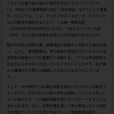
このような繰り返す痛みや骨折があるときはレントゲンや
CT、MRIなどの画像検査に加え「血液検査」を行うことが重要
だ。カルシウム、リン、アルカリホスフォターゼ、ビタミンD
などの数値を確認することで、くる病・骨軟化症
（ADHR/ARHR1/ARHR2/XLH/TIO）や低ホスファターゼ症
（HPP）などの希少疾患を発見できる可能性があるからだ。
整形外科医は診断の際、画像検査の結果から判断する傾向が強
い。しかし、崔准教授は、希少疾患を見逃がさないためには血
液検査の結果がとても重要だと指摘する。「これは実地医家の
先生方にもぜひ知っておいていただきたいことなので、私が痛
みの講演を行う際には強調してお伝えするようにしていま
す」。
そして「大学病院では必要な検査を適切に行ってから診断を下
すべきです。そのためには我々が希少疾患についてよく知って
おく必要があり、その最新情報を常にアップデートすることが
求められます。また、日常診療を通して希少疾患に対する診断
力を高めていくことも欠かせません」と崔准教授は話す。