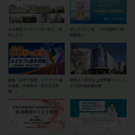
会員専用コンテンツの一部をご紹
オルケディア錠 ～作用機序と薬
介します。
物動態～
動画「60秒で整理 ルミセフの基
医療法人慈修会 上田腎臓クリニッ
本情報（作用機序・用法及び用
ク | 透析施設最前線
量）」