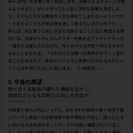
半〜30代）の若者に多く発症します。治療によるダメージは成
人より大きく、がんが治っても人生に深刻な影響を及ぼしま
す。子どもたちが治療後の人生を諦めてしまわないようにサポ
ートをすることも日常診療を通して教えていきたいのです」。
例えば、命を救うために手足を切断することになり絶望する患
児には、自身がメディカルドクターを務めるブラインドサッカ
ー選手の活躍も交えながら、本人のやる気次第で輝ける未来が
あることを伝える。「それだけで治療への意欲がガラッと変わ
ることもあるので、医師がどのように患者にかかわるのかとい
うことは非常に大きいと思います」（川端医師）。
5. 今後の展望
助け合える医局の優れた機能を生かし、
地域のさらなる診断力の向上を目指す
同教室の強みは何といっても、それぞれの医師が違う場所で働
いていても普段から診療情報や医学情報を共有し、困ったとき
に助け合える医局のネットワークが強固に構築されているこ
と。それが希少疾患の拾い上げや診断・治療にも大きく貢献し