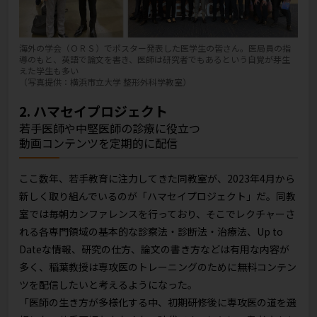
海外の学会（ＯＲＳ）でポスター発表した医学生の皆さん。医局員の指
導のもと、英語で論文を書き、医師は研究者でもあるという自覚が芽生
えた学生も多い
（写真提供：横浜市立大学 整形外科学教室）
2. ハマセイプロジェクト
若手医師や中堅医師の診療に役立つ
動画コンテンツを定期的に配信
ここ数年、若手教育に注力してきた同教室が、2023年4月から
新しく取り組んでいるのが「ハマセイプロジェクト」だ。同教
室では毎朝カンファレンスを行っており、そこでレクチャーさ
れる各専門領域の基本的な診察法・診断法・治療法、Up to
Dateな情報、研究の仕方、論文の書き方などは有用な内容が
多く、稲葉教授は専攻医のトレーニングのために無料コンテン
ツを配信したいと考えるようになった。
「医師の生き方が多様化する中、初期研修後に専攻医の道を選