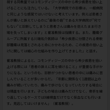
視する同教室ではコモンディジーズの中から希少疾患を拾い上
げることにも注力している。「大学病院での診療は、一般病院
と同じような感覚ではいけないと考えています。例えば患者さ
んが痛いと訴えているのに"最後の砦"である大学病院が"何で
もない"と診断してしまうと患者さんは痛みを抱えたまま行き
場を失ってしまいます」と崔准教授は指摘する。また、腫瘍グ
ループに所属する川端佑介医師は「希少疾患に分類される骨軟
部腫瘍は見落とされると命にかかわるため、この疾患の拾い上
げに関しては細心の仕組みを作り上げてきました」と話す。
崔准教授によると、コモンディジーズの中から希少疾患を拾い
上げる際には「患者の訴えに耳を傾けること」が重要な手がか
りになる。というのも、診断がつかない患者の中には痛みに苦
しんでいることが多いからだ。「年齢に関係なく1週間以上の
痛みが続いていたり、痛みで歩けなくなっていたりする場合に
は精査を行います。子どもの場合は痛みだけでなく、骨折を繰
り返しているケースではX線検査だけでなく採血なども行いま
す。見逃してはいけません」（崔准教授）。