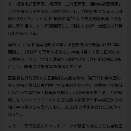
く、横浜南部医療圏、横須賀・三浦医療圏、湘南東部医療圏お
よび湘南西部医療圏の一部をカバーし、診療対象となる人口は
約250万人だ。いわゆる"最後の砦"として先進的な医療に積極
的に取り組み、かつ研究機関として新しい診断・治療法の開発
にも挑んでいる。
第5代目となる稲葉裕教授が率いる整形外科学教室は1949年に
開講し、2024年で75年を迎える。神奈川県内で最も伝統のあ
る教室の一つで、地域で活躍する同門の整形外科医は約550名
に上り、関連協力施設は35病院に広がる。
医局員も総勢250名と圧倒的な人数を誇り、整形外科学教室の
多くが特定領域に専門特化する傾向がある中、同教室は多領域
にわたって専門医・指導医を揃え、地域医療を支える。どの領
域にもスペシャリストがいる安心感は診療所や市中病院からの
紹介率の高さにも表れており、2023年の手術件数は1,200件を
超えた。
また、「専門施設とのネットワークが緊密であることも当教室