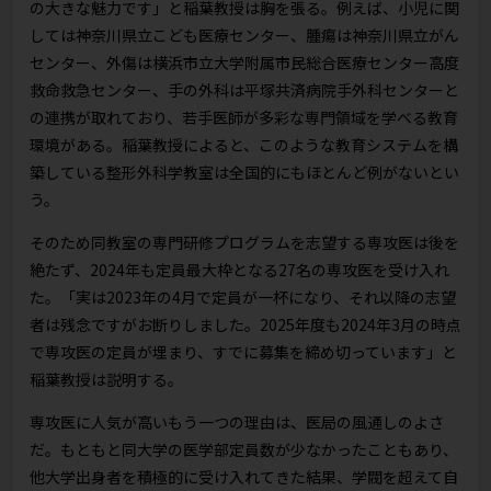
の大きな魅力です」と稲葉教授は胸を張る。例えば、小児に関
しては神奈川県立こども医療センター、腫瘍は神奈川県立がん
センター、外傷は横浜市立大学附属市民総合医療センター高度
救命救急センター、手の外科は平塚共済病院手外科センターと
の連携が取れており、若手医師が多彩な専門領域を学べる教育
環境がある。稲葉教授によると、このような教育システムを構
築している整形外科学教室は全国的にもほとんど例がないとい
う。
そのため同教室の専門研修プログラムを志望する専攻医は後を
絶たず、2024年も定員最大枠となる27名の専攻医を受け入れ
た。「実は2023年の4月で定員が一杯になり、それ以降の志望
者は残念ですがお断りしました。2025年度も2024年3月の時点
で専攻医の定員が埋まり、すでに募集を締め切っています」と
稲葉教授は説明する。
専攻医に人気が高いもう一つの理由は、医局の風通しのよさ
だ。もともと同大学の医学部定員数が少なかったこともあり、
他大学出身者を積極的に受け入れてきた結果、学閥を超えて自