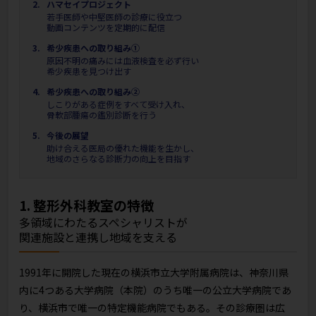
ハマセイプロジェクト
若手医師や中堅医師の診療に役立つ
動画コンテンツを定期的に配信
希少疾患への取り組み①
原因不明の痛みには血液検査を必ず行い
希少疾患を見つけ出す
希少疾患への取り組み②
しこりがある症例をすべて受け入れ、
骨軟部腫瘍の鑑別診断を行う
今後の展望
助け合える医局の優れた機能を生かし、
地域のさらなる診断力の向上を目指す
1. 整形外科教室の特徴
多領域にわたるスペシャリストが
関連施設と連携し地域を支える
1991年に開院した現在の横浜市立大学附属病院は、神奈川県
内に4つある大学病院（本院）のうち唯一の公立大学病院であ
り、横浜市で唯一の特定機能病院でもある。その診療圏は広