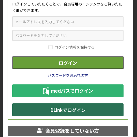
ログインしていただくことで、会員専用のコンテンツをご覧いただ
く事ができます。
崔 賢民 准教授
川端 佑介 医師
ログイン情報を保持する
整形外科スタッフと一緒に
パスワードをお忘れの方
4. 希少疾患への取り組み②
しこりがある症例をすべて受け入れ、
medパスでログイン
骨軟部腫瘍の鑑別診断を行う
DLinkでログイン
骨軟部腫瘍を拾い上げる仕組みを作ってきた腫瘍グループで
は、診療所や市中病院に対して疑わしい症例はすべて大学病院
に紹介するよう熱心に働きかけてきた。「"しこりがあったら
会員登録をしていない方
送ってください"と繰り返し訴えてきたことがようやく浸透し