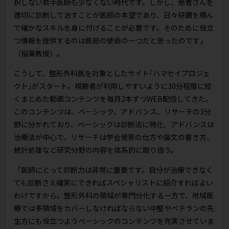
択しない若手医師も少なくない時代です。しかし、患者さんを
適切に診断して治すことが医師の本望であり、日々研鑽を積ん
で確かなスキルを身に付けることが必要です。そのために役立
つ情報を提供するのは医局の使命の一つだと思ったのです」
（稲葉教授）。
こうして、整形外科医を対象としたサイト｢ハマセイプロジェ
クト｣がスタート。視聴者が利用しやすいように30分程度に短
くまとめた動画コンテンツを毎月2本ずつWEB配信してきた。
このコンテンツは、ベーシック、アドバンス、リサーチの3分
野に分かれており、ベーシックは診断法に特化、アドバンスは
治療法が中心で、リサーチは学会発表の仕方や論文の書き方、
統計処理など研究分野の内容を体系的に取り扱う。
「医師にとって診断力は非常に重要です。自分が治療できなく
ても診断さえ確実にできればスペシャリストに紹介すればよい
わけですから。整形外科の領域が専門分化する一方で、地域医
療では多領域をカバーしなければならない中堅やベテランの先
生方にも役立つようベーシックのコンテンツを充実させていま