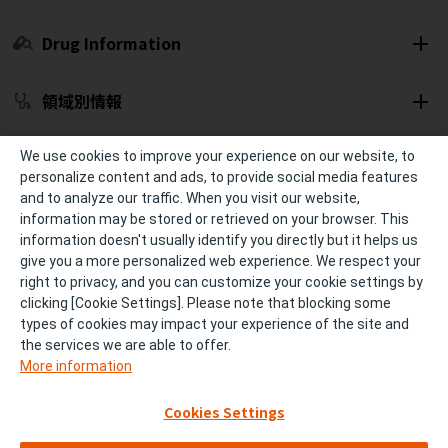
Drug Information
領域別情報
セミナー開催予定
We use cookies to improve your experience on our website, to
personalize content and ads, to provide social media features
and to analyze our traffic. When you visit our website,
冊子・資材
information may be stored or retrieved on your browser. This
information doesn't usually identify you directly but it helps us
give you a more personalized web experience. We respect your
診療サポート
right to privacy, and you can customize your cookie settings by
clicking [Cookie Settings]. Please note that blocking some
types of cookies may impact your experience of the site and
個人情報の取り扱い
ご利用条件およびご利用環境
the services we are able to offer.
More information
サイトマップ
FAQ
Cookies Settings
お問い合わせ