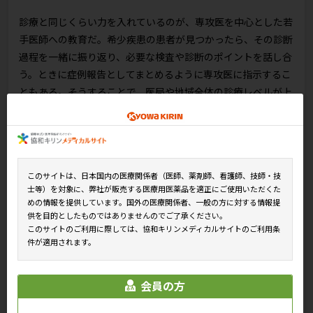
診療と同じくらい力を入れているのが、専攻医を中心とした若
手医師への教育だ。希少疾患の患者が見つかったら、その診断
過程を一緒に振り返り、必要な検査や診断のポイントを話し合
う。ときに症例報告としてまとめるように専攻医に指示するこ
ともある。そうすることで、医局や地域全体の診療レベルが上
がることが期待できる。「診断力を高めるには、この積み重ね
が非常に大切です。"希少疾患を発見できてよかった"で終わら
せてはいけません。1例ずつ丁寧に振り返ることによって、診
断の幅も広がっていくのです」（崔准教授）。
このサイトは、日本国内の医療関係者（医師、薬剤師、看護師、技師・技
崔准教授たちは、このような教育を日常診療の中で地道に行
士等）を対象に、弊社が販売する医療用医薬品を適正にご使用いただくた
めの情報を提供しています。国外の医療関係者、一般の方に対する情報提
い、専攻医たちを送り出すことによって一般病院でも希少疾患
供を目的としたものではありませんのでご了承ください。
を拾い上げられるよう地域医療の質向上に貢献している。
このサイトのご利用に際しては、協和キリンメディカルサイトのご利用条
件が適用されます。
会員の方