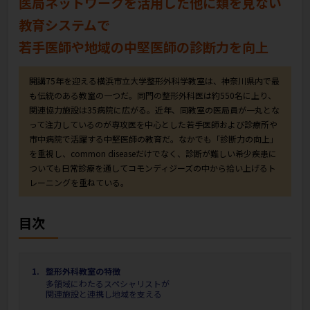
医局ネットワークを活用した他に類を見ない
教育システムで
若手医師や地域の中堅医師の診断力を向上
開講75年を迎える横浜市立大学整形外科学教室は、神奈川県内で最
も伝統のある教室の一つだ。同門の整形外科医は約550名に上り、
関連協力施設は35病院に広がる。近年、同教室の医局員が一丸とな
って注力しているのが専攻医を中心とした若手医師および診療所や
市中病院で活躍する中堅医師の教育だ。なかでも「診断力の向上」
を重視し、common diseaseだけでなく、診断が難しい希少疾患に
ついても日常診療を通してコモンディジーズの中から拾い上げるト
レーニングを重ねている。
目次
整形外科教室の特徴
多領域にわたるスペシャリストが
関連施設と連携し地域を支える